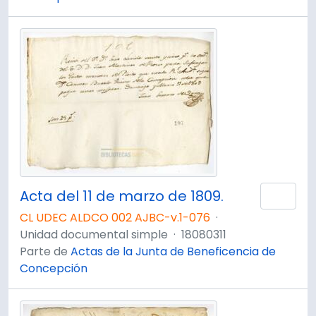
Acta del 11 de marzo de 1809.
Añad
CL UDEC ALDCO 002 AJBC-v.1-076
·
Unidad documental simple
·
18080311
Parte de
Actas de la Junta de Beneficencia de
Concepción