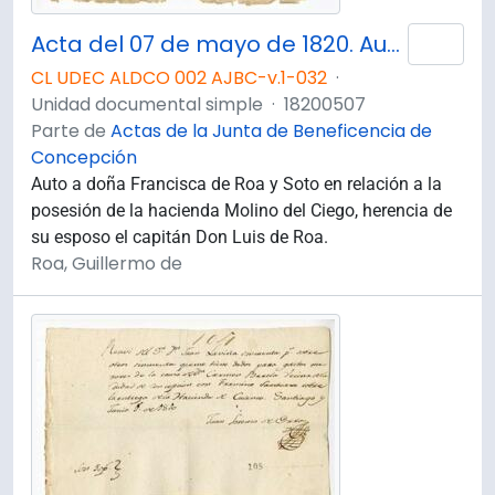
Acta del 07 de mayo de 1820. Auto a doña Francisca de Roa y Soto.
Añad
CL UDEC ALDCO 002 AJBC-v.1-032
·
Unidad documental simple
·
18200507
Parte de
Actas de la Junta de Beneficencia de
Concepción
Auto a doña Francisca de Roa y Soto en relación a la
posesión de la hacienda Molino del Ciego, herencia de
su esposo el capitán Don Luis de Roa.
Roa, Guillermo de