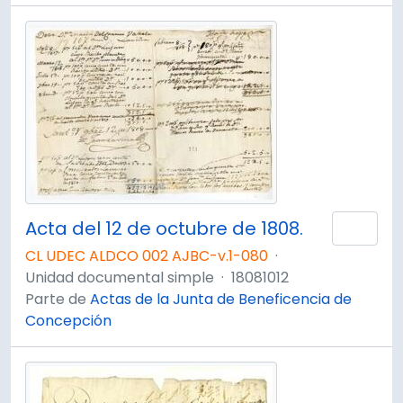
Acta del 12 de octubre de 1808.
Añad
CL UDEC ALDCO 002 AJBC-v.1-080
·
Unidad documental simple
·
18081012
Parte de
Actas de la Junta de Beneficencia de
Concepción