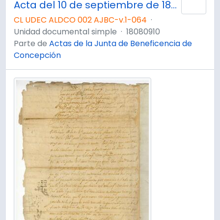
Acta del 10 de septiembre de 1808
Añad
CL UDEC ALDCO 002 AJBC-v.1-064
·
Unidad documental simple
·
18080910
Parte de
Actas de la Junta de Beneficencia de
Concepción