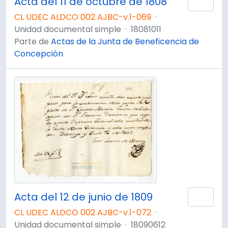
Acta del 11 de octubre de 1808
Añad
CL UDEC ALDCO 002 AJBC-v.1-069
·
Unidad documental simple
·
18081011
Parte de
Actas de la Junta de Beneficencia de
Concepción
Acta del 12 de junio de 1809
Añad
CL UDEC ALDCO 002 AJBC-v.1-072
·
Unidad documental simple
·
18090612