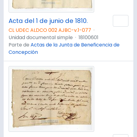
Acta del 1 de junio de 1810.
Añad
CL UDEC ALDCO 002 AJBC-v.1-077
·
Unidad documental simple
·
18100601
Parte de
Actas de la Junta de Beneficencia de
Concepción