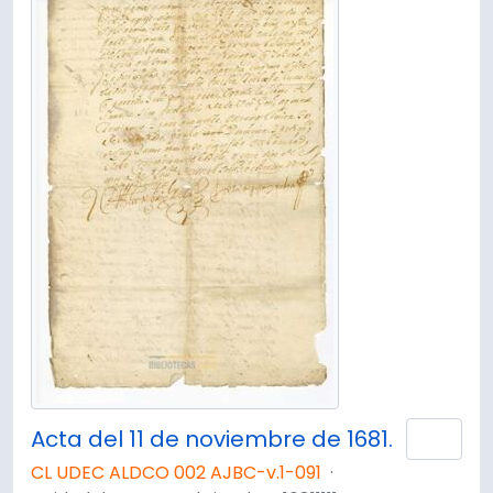
Acta del 11 de noviembre de 1681.
Añad
CL UDEC ALDCO 002 AJBC-v.1-091
·