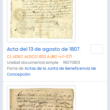
Acta del 13 de agosto de 1807.
Añad
CL UDEC ALDCO 002 AJBC-v.1-071
·
Unidad documental simple
·
18070813
Parte de
Actas de la Junta de Beneficencia de
Concepción