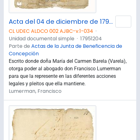
Acta del 04 de diciembre de 1795. Poder que otorga doña María del Carmen Barela al abogado el Dr. Francisco Lumerman.
Añad
CL UDEC ALDCO 002 AJBC-v.1-034
·
Unidad documental simple
·
17951204
Parte de
Actas de la Junta de Beneficencia de
Concepción
Escrito donde doña María del Carmen Barela (Varela),
otorga poder al abogado don Francisco Lumerman
para que la represente en las diferentes acciones
legales y pleitos que ella mantiene.
Lumerman, Francisco