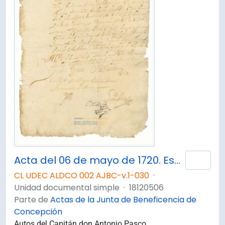
Acta del 06 de mayo de 1720. Escrito del Molino del Siego [sic]
Añad
CL UDEC ALDCO 002 AJBC-v.1-030
·
Unidad documental simple
·
18120506
Parte de
Actas de la Junta de Beneficencia de
Concepción
Autos del Capitán don Antonio Pasco.