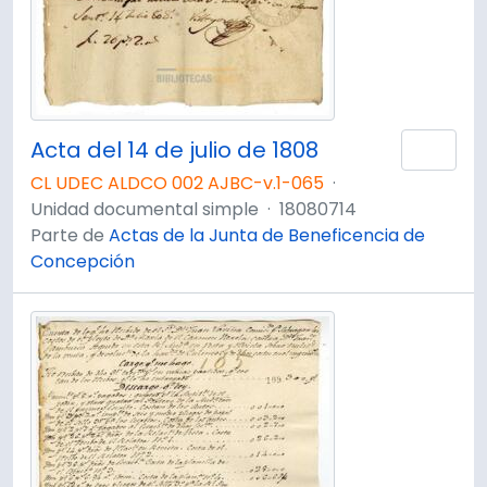
Acta del 14 de julio de 1808
Añad
CL UDEC ALDCO 002 AJBC-v.1-065
·
Unidad documental simple
·
18080714
Parte de
Actas de la Junta de Beneficencia de
Concepción