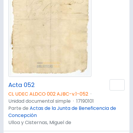
Acta 052
Añad
CL UDEC ALDCO 002 AJBC-v.1-052
·
Unidad documental simple
·
17190101
Parte de
Actas de la Junta de Beneficencia de
Concepción
Ulloa y Cisternas, Miguel de