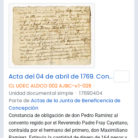
Acta del 04 de abril de 1769. Constancia de obligación entre don Pedro Ramírez y el Reverendo Padre Fray Cayetano.
Añad
CL UDEC ALDCO 002 AJBC-v.1-029
·
Unidad documental simple
·
17690404
Parte de
Actas de la Junta de Beneficencia de
Concepción
Constancia de obligación de don Pedro Ramírez al
convento regido por el Reverendo Padre Fray Cayetano,
contraída por el hermano del primero, don Maximiliano
Ramírez. Estipula la cantidad de dinero de 164 pesos y