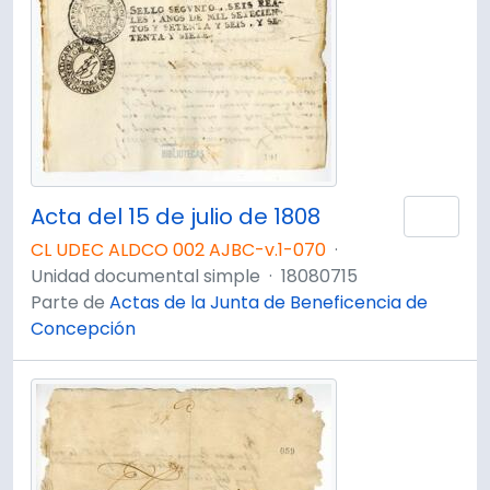
Acta del 15 de julio de 1808
Añad
CL UDEC ALDCO 002 AJBC-v.1-070
·
Unidad documental simple
·
18080715
Parte de
Actas de la Junta de Beneficencia de
Concepción