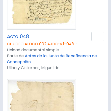
Acta 048
Añad
CL UDEC ALDCO 002 AJBC-v.1-048
·
Unidad documental simple
Parte de
Actas de la Junta de Beneficencia de
Concepción
Ulloa y Cisternas, Miguel de