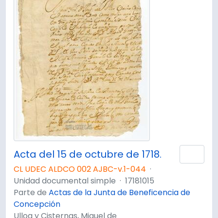
Acta del 15 de octubre de 1718.
Añad
CL UDEC ALDCO 002 AJBC-v.1-044
·
Unidad documental simple
·
17181015
Parte de
Actas de la Junta de Beneficencia de
Concepción
Ulloa y Cisternas, Miguel de