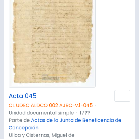
Acta 045
Añad
CL UDEC ALDCO 002 AJBC-v.1-045
·
Unidad documental simple
·
17??
Parte de
Actas de la Junta de Beneficencia de
Concepción
Ulloa y Cisternas, Miguel de