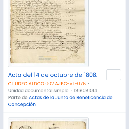
Acta del 14 de octubre de 1808.
Añad
CL UDEC ALDCO 002 AJBC-v.1-078
·
Unidad documental simple
·
1818081014
Parte de
Actas de la Junta de Beneficencia de
Concepción