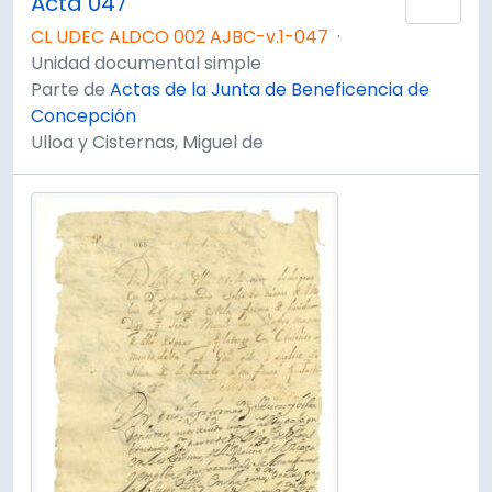
Acta 047
Añad
CL UDEC ALDCO 002 AJBC-v.1-047
·
Unidad documental simple
Parte de
Actas de la Junta de Beneficencia de
Concepción
Ulloa y Cisternas, Miguel de