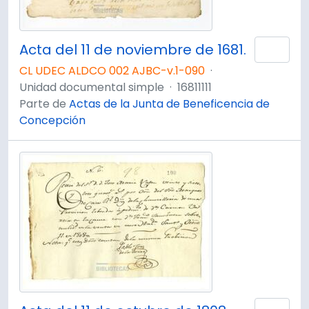
Acta del 11 de noviembre de 1681.
Añad
CL UDEC ALDCO 002 AJBC-v.1-090
·
Unidad documental simple
·
16811111
Parte de
Actas de la Junta de Beneficencia de
Concepción