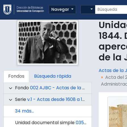
Skip to main content
Búsqueda
Search options
Navegar
Unida
1844. 
aperc
de la
Actas de la 
Fondos
Búsqueda rápida
Acta del 
Administrad
Fondo
002 AJBC - Actas de la Junta de Beneficencia de Concepción
Serie
v.1 - Actas desde 1608 a 1812
34 más...
Unidad documental simple
035 - Escrito que compila la historia de los propietarios de la Hacienda Molino del Ciego