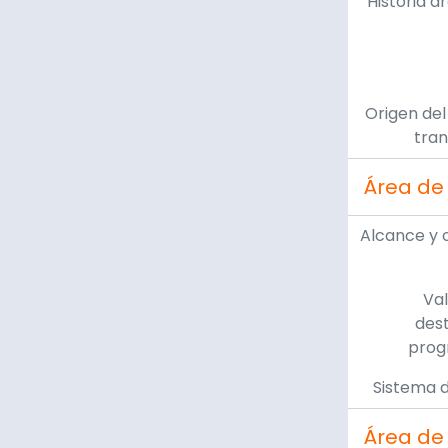
Historia a
Origen del
tran
Área de 
Alcance y 
Val
dest
prog
Sistema d
Área de