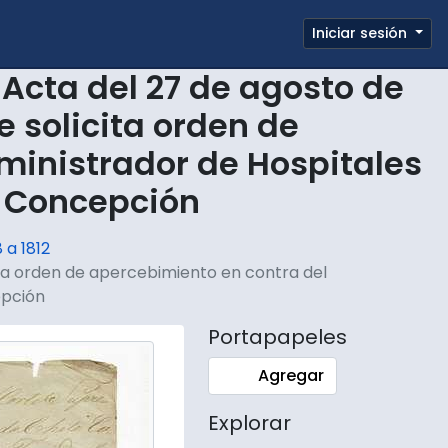
e page
Iniciar sesión
Portapapeles
Enlaces rápidos
Acta del 27 de agosto de
e solicita orden de
ministrador de Hospitales
e Concepción
 a 1812
ita orden de apercebimiento en contra del
epción
Portapapeles
Agregar
Explorar