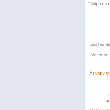
Código de r
Nivel de d
Volumen 
Área de
ar