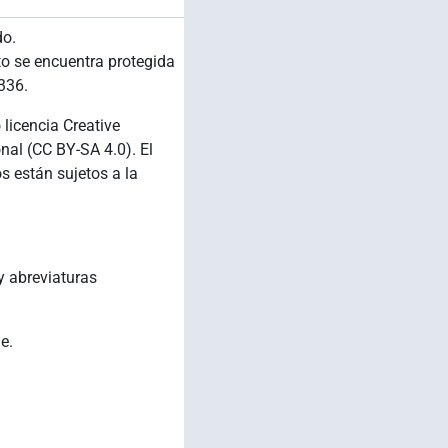
do.
to se encuentra protegida
336.
 licencia Creative
al (CC BY-SA 4.0). El
s están sujetos a la
y abreviaturas
e.