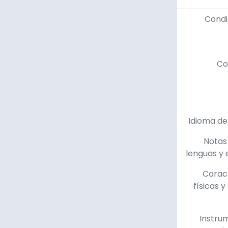
Condi
Co
Idioma de
Notas
lenguas y 
Caract
físicas y
Instru