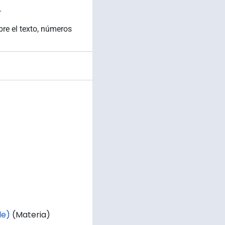
.
bre el texto, números
le)
(Materia)