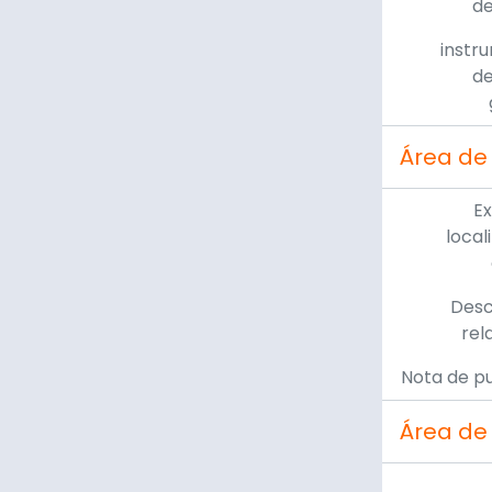
de
instr
de
Área de
Ex
local
Desc
rel
Nota de pu
Área de