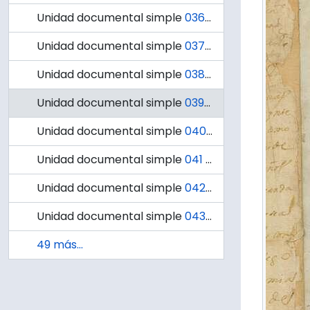
Unidad documental simple
036 - Escrito del capitán Antonio Fernández de Guíñez sobre el pleito por la propiedad llamada Molino del Ciego.
Unidad documental simple
037 - Acta del 16 de abril de 1662.
Unidad documental simple
038 - Acta del 11 de agosto de 1636.
Unidad documental simple
039 - Acta del 27 de agosto de 1844. Don José María de Navarrete solicita orden de apercebimiento en contra del Administrador de Hospitales de la Junta de la Beneficencia de Concepción
Unidad documental simple
040 - Acta del 26 de noviembre de 1716. Notificación al Capitán Antonio Pasco.
Unidad documental simple
041 - Acta del 27 de junio de 1618.
Unidad documental simple
042 - Acta del 20 de septiembre de 1718.
Unidad documental simple
043 - Acta del 28 de septiembre de 1718
49 más...