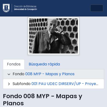
Skip to main content
Togg
Fondos
Búsqueda rápida
Fondo
008 MYP - Mapas y Planos
Subfondo
001 PAU UDEC DIRSERV/UP - Proyectos de Arquitectura y Urbanismo UdeC Dirección de Servicios / Unidad de Proyectos
Fondo 008 MYP - Mapas y
Planos