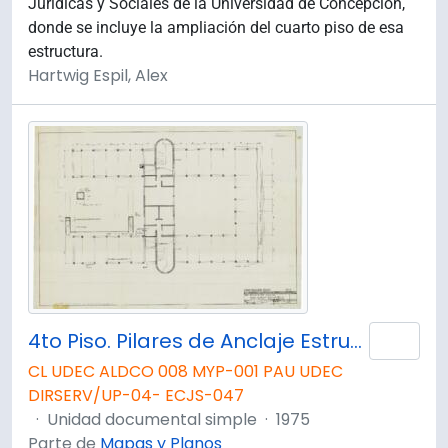
Jurídicas y Sociales de la Universidad de Concepción,
donde se incluye la ampliación del cuarto piso de esa
estructura.
Hartwig Espil, Alex
4to Piso. Pilares de Anclaje Estructura Metálica, Planta y Detalles.
Añad
CL UDEC ALDCO 008 MYP-001 PAU UDEC
DIRSERV/UP-04- ECJS-047
·
Unidad documental simple
·
1975
Parte de
Mapas y Planos