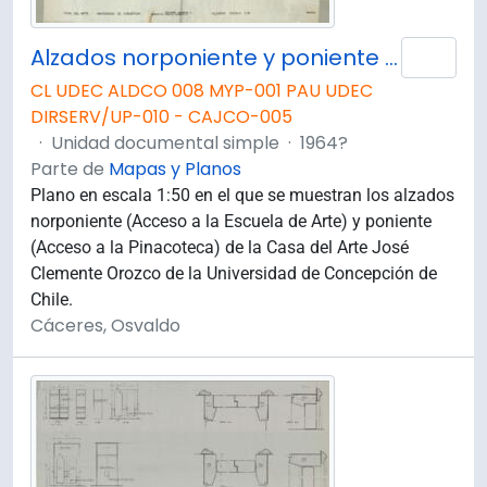
Alzados norponiente y poniente de la Casa del Arte José Clemente Orozco.
Añad
CL UDEC ALDCO 008 MYP-001 PAU UDEC
DIRSERV/UP-010 - CAJCO-005
·
Unidad documental simple
·
1964?
Parte de
Mapas y Planos
Plano en escala 1:50 en el que se muestran los alzados
norponiente (Acceso a la Escuela de Arte) y poniente
(Acceso a la Pinacoteca) de la Casa del Arte José
Clemente Orozco de la Universidad de Concepción de
Chile.
Cáceres, Osvaldo