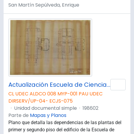
San Martín Sepúlveda, Enrique
Actualización Escuela de Ciencias Jurídicas y Sociales. Planta 1° y 2° Piso. Modificada.
Añad
CL UDEC ALDCO 008 MYP-001 PAU UDEC
DIRSERV/UP-04- ECJS-075
·
Unidad documental simple
·
198602
Parte de
Mapas y Planos
Plano que detalla las dependencias de las plantas del
primer y segundo piso del edificio de la Escuela de