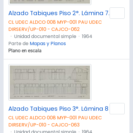
Alzado Tabiques Piso 2°. Lámina 7.
Añad
CL UDEC ALDCO 008 MYP-001 PAU UDEC
DIRSERV/UP-010 - CAJCO-062
·
Unidad documental simple
·
1964
Parte de
Mapas y Planos
Plano en escala
Alzado Tabiques Piso 3°. Lámina 8
Añad
CL UDEC ALDCO 008 MYP-001 PAU UDEC
DIRSERV/UP-010 - CAJCO-063
·
Unidad documental simple
·
1964