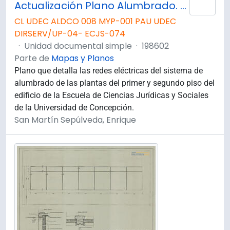
Actualización Plano Alumbrado. Planta 1° y 2° Piso.
Añad
CL UDEC ALDCO 008 MYP-001 PAU UDEC
DIRSERV/UP-04- ECJS-074
·
Unidad documental simple
·
198602
Parte de
Mapas y Planos
Plano que detalla las redes eléctricas del sistema de
alumbrado de las plantas del primer y segundo piso del
edificio de la Escuela de Ciencias Jurídicas y Sociales
de la Universidad de Concepción.
San Martín Sepúlveda, Enrique