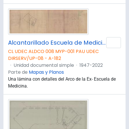
Alcantarillado Escuela de Medicina. Planta Zócalo.
Añad
CL UDEC ALDCO 008 MYP-001 PAU UDEC
DIRSERV/UP-08 - A-182
·
Unidad documental simple
·
1947-2022
Parte de
Mapas y Planos
Una lámina con detalles del Arco de la Ex- Escuela de
Medicina.