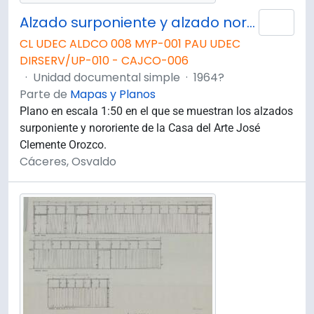
Alzado surponiente y alzado nororiente de la Casa del Arte José Clemente Orozco.
Añad
CL UDEC ALDCO 008 MYP-001 PAU UDEC
DIRSERV/UP-010 - CAJCO-006
·
Unidad documental simple
·
1964?
Parte de
Mapas y Planos
Plano en escala 1:50 en el que se muestran los alzados
surponiente y nororiente de la Casa del Arte José
Clemente Orozco.
Cáceres, Osvaldo