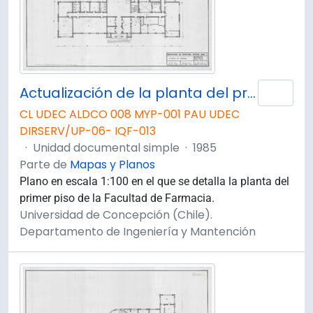
Actualización de la planta del primer piso de la Facultad de Farmacia. Plano 1 de 4.
Añad
CL UDEC ALDCO 008 MYP-001 PAU UDEC
DIRSERV/UP-06- IQF-013
·
Unidad documental simple
·
1985
Parte de
Mapas y Planos
Plano en escala 1:100 en el que se detalla la planta del
primer piso de la Facultad de Farmacia.
Universidad de Concepción (Chile).
Departamento de Ingeniería y Mantención