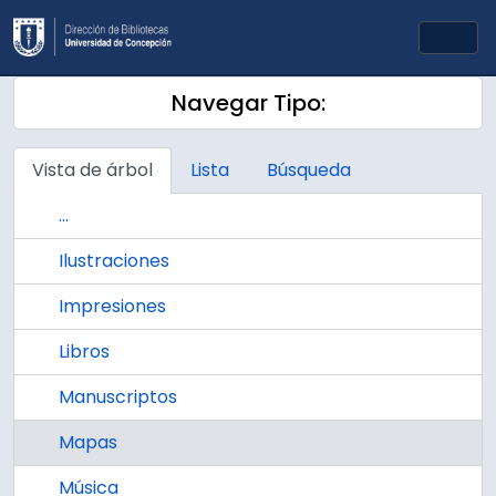
Skip to main content
Togg
Navegar Tipo:
Vista de árbol
Lista
Búsqueda
...
Ilustraciones
Impresiones
Libros
Manuscriptos
Mapas
Música