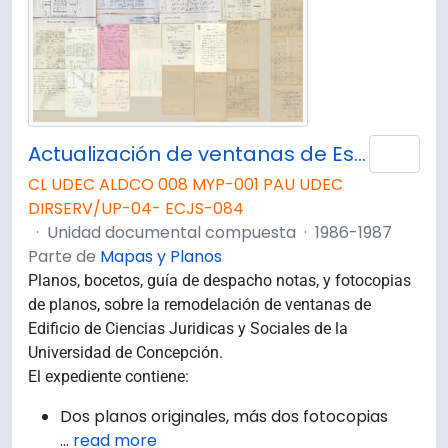
Actualización de ventanas de Escuela de Ciencias Jurídicas y Sociales.
Añad
CL UDEC ALDCO 008 MYP-001 PAU UDEC
DIRSERV/UP-04- ECJS-084
·
Unidad documental compuesta
·
1986-1987
Parte de
Mapas y Planos
Planos, bocetos, guía de despacho notas, y fotocopias
de planos, sobre la remodelación de ventanas de
Edificio de Ciencias Juridicas y Sociales de la
Universidad de Concepción.
El expediente contiene:
Dos planos originales, más dos fotocopias
…
read more