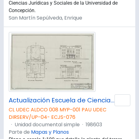
Ciencias Jurídicas y Sociales de la Universidad de
Concepción.
San Martín Sepúlveda, Enrique
Actualización Escuela de Ciencias Juridicas, Planta 3° Piso y Elevación Principal.
Añad
CL UDEC ALDCO 008 MYP-001 PAU UDEC
DIRSERV/UP-04- ECJS-076
·
Unidad documental simple
·
198603
Parte de
Mapas y Planos