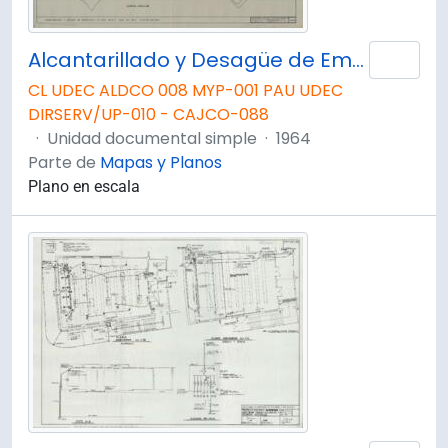
Alcantarillado y Desagüe de Emergencia en piso Zócalo Casa del Arte (Edificio Antiguo) Plano AA-56
Añad
CL UDEC ALDCO 008 MYP-001 PAU UDEC
DIRSERV/UP-010 - CAJCO-088
·
Unidad documental simple
·
1964
Parte de
Mapas y Planos
Plano en escala