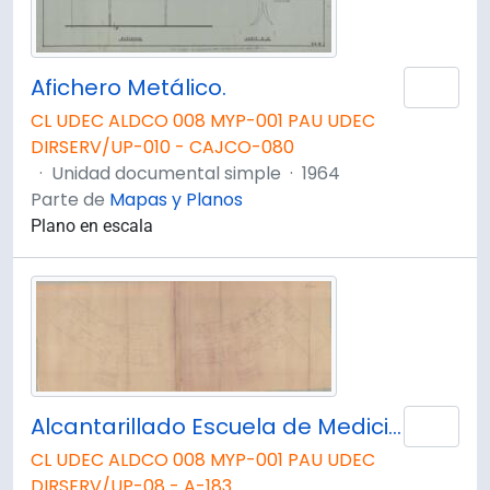
Afichero Metálico.
Añad
CL UDEC ALDCO 008 MYP-001 PAU UDEC
DIRSERV/UP-010 - CAJCO-080
·
Unidad documental simple
·
1964
Parte de
Mapas y Planos
Plano en escala
Alcantarillado Escuela de Medicina. Planta Primer Piso. Instituto de Bacteriología.
Añad
CL UDEC ALDCO 008 MYP-001 PAU UDEC
DIRSERV/UP-08 - A-183