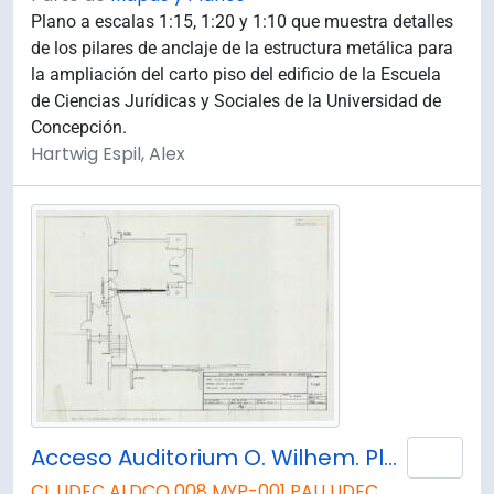
Plano a escalas 1:15, 1:20 y 1:10 que muestra detalles
de los pilares de anclaje de la estructura metálica para
la ampliación del carto piso del edificio de la Escuela
de Ciencias Jurídicas y Sociales de la Universidad de
Concepción.
Hartwig Espil, Alex
Acceso Auditorium O. Wilhem. Planta de Calefacción.
Añad
CL UDEC ALDCO 008 MYP-001 PAU UDEC