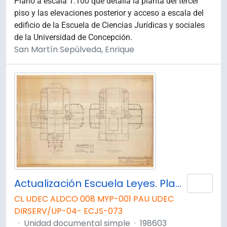
Plano a escala 1:100 que detalla la planta del tercer
piso y las elevaciones posterior y acceso a escala del
edificio de la Escuela de Ciencias Jurídicas y sociales
de la Universidad de Concepción.
San Martín Sepúlveda, Enrique
Actualización Escuela Leyes. Planta 1° y 2° Piso.
Añad
CL UDEC ALDCO 008 MYP-001 PAU UDEC
DIRSERV/UP-04- ECJS-073
·
Unidad documental simple
·
198603