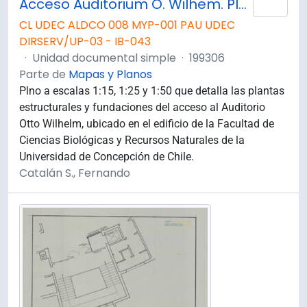
Acceso Auditorium O. Wilhem. Planta de Fundaciones y Estructural.
Añad
CL UDEC ALDCO 008 MYP-001 PAU UDEC
DIRSERV/UP-03 - IB-043
·
Unidad documental simple
·
199306
Parte de
Mapas y Planos
Plno a escalas 1:15, 1:25 y 1:50 que detalla las plantas
estructurales y fundaciones del acceso al Auditorio
Otto Wilhelm, ubicado en el edificio de la Facultad de
Ciencias Biológicas y Recursos Naturales de la
Universidad de Concepción de Chile.
Catalán S., Fernando