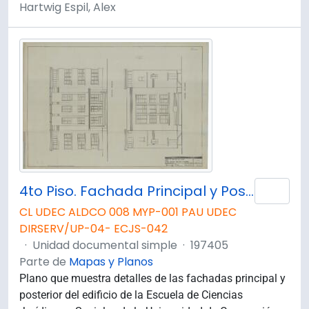
Hartwig Espil, Alex
4to Piso. Fachada Principal y Posterior. E-57
Añad
CL UDEC ALDCO 008 MYP-001 PAU UDEC
DIRSERV/UP-04- ECJS-042
·
Unidad documental simple
·
197405
Parte de
Mapas y Planos
Plano que muestra detalles de las fachadas principal y
posterior del edificio de la Escuela de Ciencias