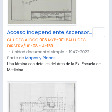
Acceso Independiente Ascensor 3° Piso. Planta.
Añad
CL UDEC ALDCO 008 MYP-001 PAU UDEC
DIRSERV/UP-08 - A-159
·
Unidad documental simple
·
1947-2022
Parte de
Mapas y Planos
Una lámina con detalles del Arco de la Ex- Escuela de
Medicina.