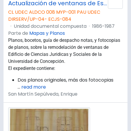
Actualización de ventanas de Escuela de Ciencias Jurídicas y Sociales.
Añad
CL UDEC ALDCO 008 MYP-001 PAU UDEC
DIRSERV/UP-04- ECJS-084
·
Unidad documental compuesta
·
1986-1987
Parte de
Mapas y Planos
Planos, bocetos, guía de despacho notas, y fotocopias
de planos, sobre la remodelación de ventanas de
Edificio de Ciencias Juridicas y Sociales de la
Universidad de Concepción.
El expediente contiene:
Dos planos originales, más dos fotocopias
…
read more
San Martín Sepúlveda, Enrique