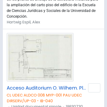
la ampliación del carto piso del edificio de la Escuela
de Ciencias Jurídicas y Sociales de la Universidad de
Concepción.
Hartwig Espil, Alex
Acceso Auditorium O. Wilhem. Planta de Calefacción.
Añad
CL UDEC ALDCO 008 MYP-001 PAU UDEC
DIRSERV/UP-03 - IB-040
·
Unidad documental simple
·
19930730