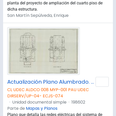
planta del proyecto de ampliación del cuarto piso de
dicha estructura.
San Martín Sepúlveda, Enrique
Actualización Plano Alumbrado. Planta 1° y 2° Piso.
Añad
CL UDEC ALDCO 008 MYP-001 PAU UDEC
DIRSERV/UP-04- ECJS-074
·
Unidad documental simple
·
198602
Parte de
Mapas y Planos
Plano que detalla las redes eléctricas del sistema de