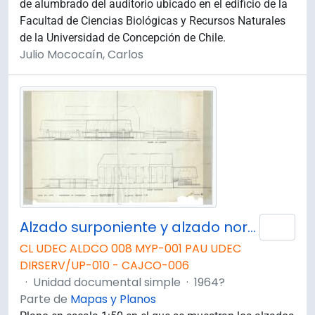
de alumbrado del auditorio ubicado en el edificio de la
Facultad de Ciencias Biológicas y Recursos Naturales
de la Universidad de Concepción de Chile.
Julio Mococaín, Carlos
Alzado surponiente y alzado nororiente de la Casa del Arte José Clemente Orozco.
Añad
CL UDEC ALDCO 008 MYP-001 PAU UDEC
DIRSERV/UP-010 - CAJCO-006
·
Unidad documental simple
·
1964?
Parte de
Mapas y Planos