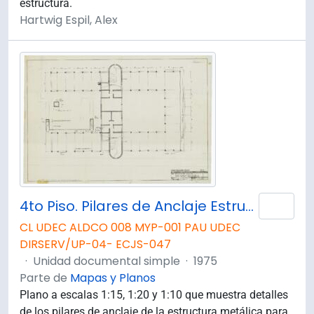
estructura.
Hartwig Espil, Alex
4to Piso. Pilares de Anclaje Estructura Metálica, Planta y Detalles.
Añad
CL UDEC ALDCO 008 MYP-001 PAU UDEC
DIRSERV/UP-04- ECJS-047
·
Unidad documental simple
·
1975
Parte de
Mapas y Planos
Plano a escalas 1:15, 1:20 y 1:10 que muestra detalles
de los pilares de anclaje de la estructura metálica para