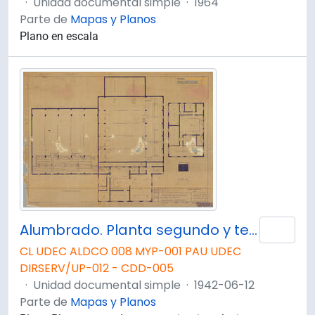
·
Unidad documental simple
·
1964
Parte de
Mapas y Planos
Plano en escala
Alumbrado. Planta segundo y tercer piso.
Añad
CL UDEC ALDCO 008 MYP-001 PAU UDEC
DIRSERV/UP-012 - CDD-005
·
Unidad documental simple
·
1942-06-12
Parte de
Mapas y Planos