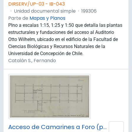
DIRSERV/UP-03 - IB-043
·
Unidad documental simple
·
199306
Parte de
Mapas y Planos
Plno a escalas 1:15, 1:25 y 1:50 que detalla las plantas
estructurales y fundaciones del acceso al Auditorio
Otto Wilhelm, ubicado en el edificio de la Facultad de
Ciencias Biológicas y Recursos Naturales de la
Universidad de Concepción de Chile.
Catalán S., Fernando
Acceso de Camarines a Foro (por subterraneo).
Añad