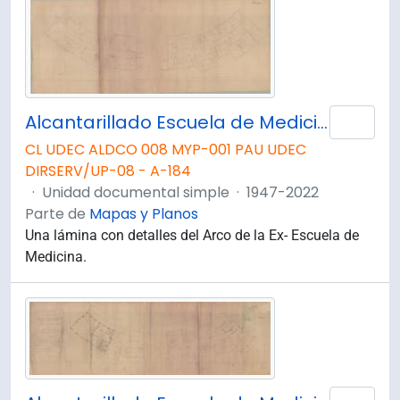
Alcantarillado Escuela de Medicina. Planta Segundo Piso.
Añad
CL UDEC ALDCO 008 MYP-001 PAU UDEC
DIRSERV/UP-08 - A-184
·
Unidad documental simple
·
1947-2022
Parte de
Mapas y Planos
Una lámina con detalles del Arco de la Ex- Escuela de
Medicina.