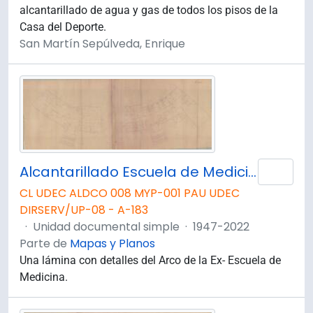
alcantarillado de agua y gas de todos los pisos de la
Casa del Deporte.
San Martín Sepúlveda, Enrique
Alcantarillado Escuela de Medicina. Planta Primer Piso. Instituto de Bacteriología.
Añad
CL UDEC ALDCO 008 MYP-001 PAU UDEC
DIRSERV/UP-08 - A-183
·
Unidad documental simple
·
1947-2022
Parte de
Mapas y Planos
Una lámina con detalles del Arco de la Ex- Escuela de
Medicina.