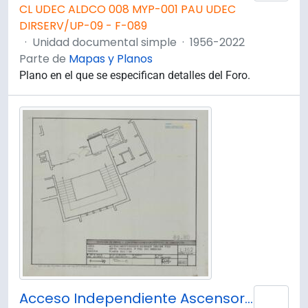
CL UDEC ALDCO 008 MYP-001 PAU UDEC
DIRSERV/UP-09 - F-089
·
Unidad documental simple
·
1956-2022
Parte de
Mapas y Planos
Plano en el que se especifican detalles del Foro.
Acceso Independiente Ascensor 3° Piso. Planta.
Añad