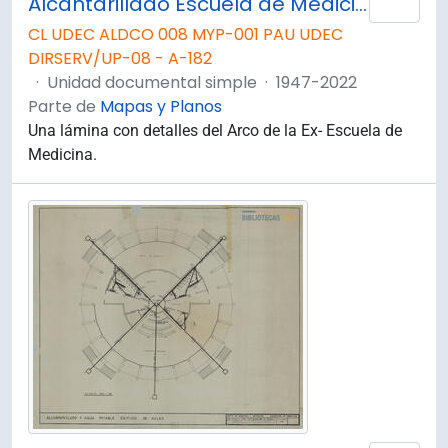
Alcantarillado Escuela de Medicina. Planta Zócalo.
Añad
CL UDEC ALDCO 008 MYP-001 PAU UDEC
DIRSERV/UP-08 - A-182
·
Unidad documental simple
·
1947-2022
Parte de
Mapas y Planos
Una lámina con detalles del Arco de la Ex- Escuela de
Medicina.