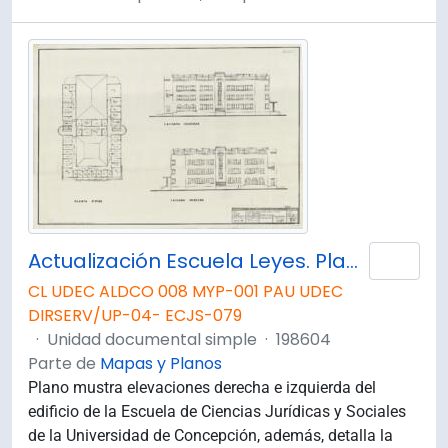
Actualización Escuela Leyes. Planta 4° Piso y Elevaciones Derecha e Izquierda.
Añad
CL UDEC ALDCO 008 MYP-001 PAU UDEC
DIRSERV/UP-04- ECJS-079
·
Unidad documental simple
·
198604
Parte de
Mapas y Planos
Plano mustra elevaciones derecha e izquierda del
edificio de la Escuela de Ciencias Jurídicas y Sociales
de la Universidad de Concepción, además, detalla la