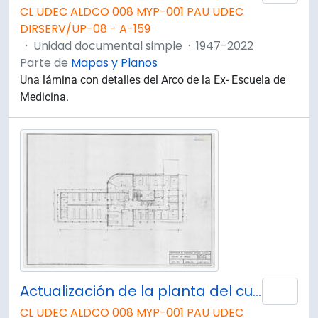
CL UDEC ALDCO 008 MYP-001 PAU UDEC
DIRSERV/UP-08 - A-159
·
Unidad documental simple
·
1947-2022
Parte de
Mapas y Planos
Una lámina con detalles del Arco de la Ex- Escuela de
Medicina.
Actualización de la planta del cuarto piso de la Facultad de Farmacia. Plano 4 de 4.
Añad
CL UDEC ALDCO 008 MYP-001 PAU UDEC