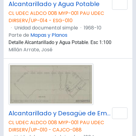
Alcantarillado y Agua Potable
Añad
CL UDEC ALDCO 008 MYP-001 PAU UDEC
DIRSERV/UP-014 - ESG-010
·
Unidad documental simple
·
1968-10
Parte de
Mapas y Planos
Detalle Alcantarillado y Agua Potable. Esc 1:100
Millán Arrate, José
Alcantarillado y Desagüe de Emergencia en piso Zócalo Casa del Arte (Edificio Antiguo) Plano AA-56
Añad
CL UDEC ALDCO 008 MYP-001 PAU UDEC
DIRSERV/UP-010 - CAJCO-088