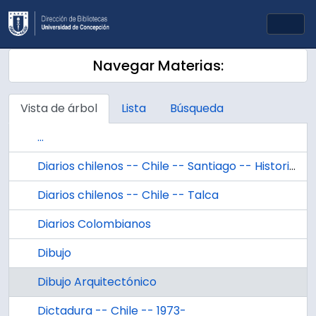
Skip to main content
Togg
Navegar Materias:
Vista de árbol
Lista
Búsqueda
...
Diarios chilenos -- Chile -- Santiago -- Historia -- Siglo 20
Diarios chilenos -- Chile -- Talca
Diarios Colombianos
Dibujo
Dibujo Arquitectónico
Dictadura -- Chile -- 1973-