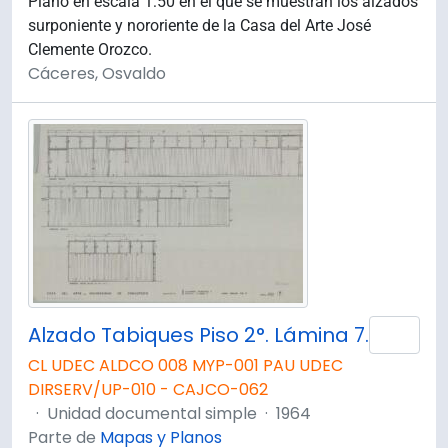
Plano en escala 1:50 en el que se muestran los alzados
surponiente y nororiente de la Casa del Arte José
Clemente Orozco.
Cáceres, Osvaldo
Alzado Tabiques Piso 2°. Lámina 7.
Añad
CL UDEC ALDCO 008 MYP-001 PAU UDEC
DIRSERV/UP-010 - CAJCO-062
·
Unidad documental simple
·
1964
Parte de
Mapas y Planos