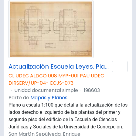
Actualización Escuela Leyes. Planta 1° y 2° Piso.
Añad
CL UDEC ALDCO 008 MYP-001 PAU UDEC
DIRSERV/UP-04- ECJS-073
·
Unidad documental simple
·
198603
Parte de
Mapas y Planos
Plano a escala 1:100 que detalla la actualización de los
lados derecho e izquierdo de las plantas del primer y
segundo piso del edificio de la Escuela de Ciencias
Jurídicas y Sociales de la Universidad de Concepción.
San Martín Sepúlveda, Enrique