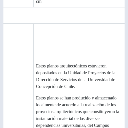
soporte
cm.
Área de contexto
Autor
Ochoa Barría, Nelson
Historia biográfica
Institución
Archivo Luis David Cruz Ocampo,
archivística
Universidad de Concepción, Chile
Historia
Estos planos arquitectónicos estuvieron
archivística
depositados en la Unidad de Proyectos de la
Dirección de Servicios de la Universidad de
Concepción de Chile.
Origen del
Estos planos se han producido y almacenado
ingreso o
localmente de acuerdo a la realización de los
transferenci
proyectos arquitectónicos que constituyeron la
a
instauración material de las diversas
dependencias universitarias, del Campus