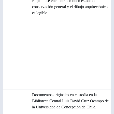
Característic
El plano se encuentra en buen estado de
as físicas y
conservación general y el dibujo arquitectónico
requisitos
es legible.
técnicos
Instrumento
s de
descripción
instrumento
CL-UDEC-ALDCO-008.pdf
de
descripción
generado
Área de materiales relacionados
Existencia y
Documentos originales en custodia en la
localización
Biblioteca Central Luis David Cruz Ocampo de
de
la Universidad de Concepción de Chile.
originales