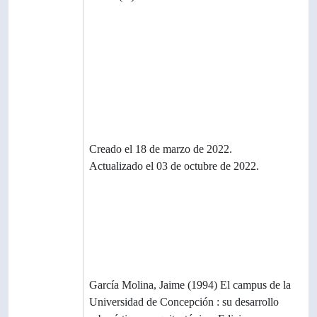
convencion
es usadas
Estado de
Borrador
elaboración
Nivel de
detalle
Fechas de
Creado el 18 de marzo de 2022.
creación
Actualizado el 03 de octubre de 2022.
revisión
eliminación
Idioma(s)
Escritura(s)
Fuentes
García Molina, Jaime (1994) El campus de la
Universidad de Concepción : su desarrollo