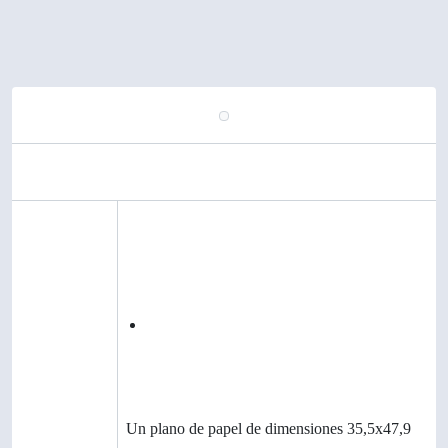
de Servicios / Unidad de Proyectos
Instituto de Biología
Electrificación Croquis Lab 306. D85.
Área de identidad
Código de
CL UDEC ALDCO 008 MYP-001 PAU
referencia
UDEC DIRSERV/UP-03 - IB-019
Título
Electrificación Croquis Lab 306. D85.
Fecha(s)
1971-06-09 (Creación)
Nivel de
Unidad documental simple
descripción
Volumen y
Un plano de papel de dimensiones 35,5x47,9