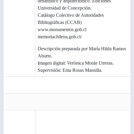
urbanístico y arquitectónico. Ediciones
Universidad de Concepción.
Catálogo Colectivo de Autoridades
Bibliográficas (CCAB)
www.monumentos.gob.cl
memoriachilena.gob.cl/
Nota del
Descripción preparada por María Hilda Ramos
archivista
Aburto.
Imagen digital: Verónica Morán Utreras.
Supervisión: Ema Rosas Mansilla.
Imágenes metadatos
Copias de Acceso
Reference
Nombre del archivo
copy
CL_UDEC_ALDCO_008_MYP-
001_PAU_UDEC_DIRSERV-UP-03-IB-