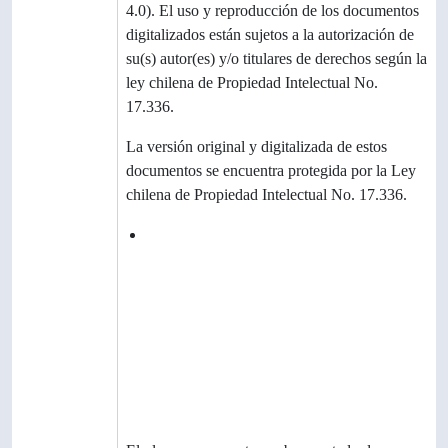
4.0). El uso y reproducción de los documentos
digitalizados están sujetos a la autorización de
su(s) autor(es) y/o titulares de derechos según la
ley chilena de Propiedad Intelectual No.
17.336.
Condicione
La versión original y digitalizada de estos
s
documentos se encuentra protegida por la Ley
chilena de Propiedad Intelectual No. 17.336.
Idioma del
español latinoamericano
material
Escritura del
material
Notas sobre
las lenguas
y escrituras