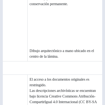
,
conservación permanente.
destrucción
y
programació
n
Acumulacio
nes
Sistema de
Dibujo arquitectónico a mano ubicado en el
arreglo
centro de la lámina.
Área de condiciones de acceso y uso
Condicione
El acceso a los documentos originales es
s de acceso
restringido.
Las descripciones archivísticas se encuentran
bajo licencia Creative Commons Atribución-
CompartirIgual 4.0 Internacional (CC BY-SA