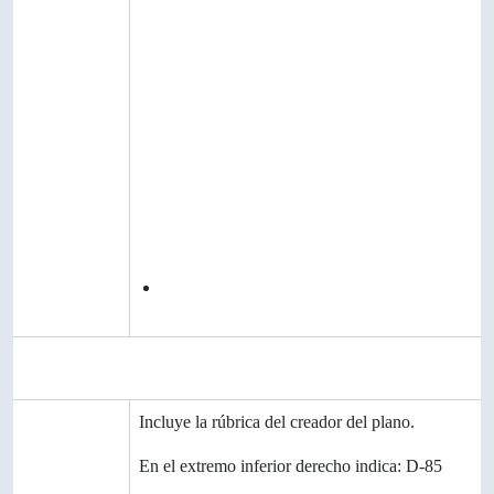
Existencia y
localización
de copias
Unidades
de
descripción
relacionada
s
Descripciones
Instituto de Biología
relacionadas
Área de notas
Notas
Incluye la rúbrica del creador del plano.
Notas
En el extremo inferior derecho indica: D-85