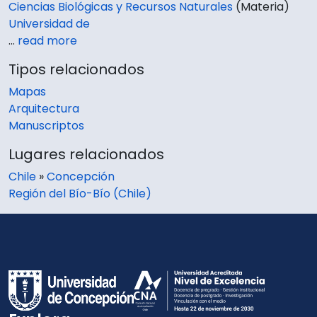
Ciencias Biológicas y Recursos Naturales
(Materia)
Universidad de
…
read more
Tipos relacionados
Mapas
Arquitectura
Manuscriptos
Lugares relacionados
Chile
»
Concepción
Región del Bío-Bío (Chile)