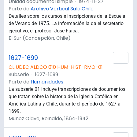
Unidad documental simple
·
1974-11-27
Parte de
Archivo Vertical Sala Chile
Detalles sobre los cursos e inscripciones de la Escuela
de Verano de 1975. La información la da el secretario
ejecutivo, el profesor José Fuica.
El Sur (Concepción, Chile)
1627-1699
Añad
CL UDEC ALDCO 010 HUM-HIST-RMO-01
·
Subserie
·
1627-1699
Parte de
Humanidades
La subserie 01 incluye transcripciones de documentos
que tratan sobre la historia de la Iglesia Católica en
América Latina y Chile, durante el período de 1627 a
1699.
Muñoz Olave, Reinaldo, 1864-1942