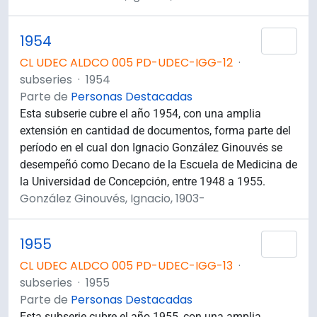
1954
Añad
CL UDEC ALDCO 005 PD-UDEC-IGG-12
·
subseries
·
1954
Parte de
Personas Destacadas
Esta subserie cubre el año 1954, con una amplia
extensión en cantidad de documentos, forma parte del
período en el cual don Ignacio González Ginouvés se
desempeñó como Decano de la Escuela de Medicina de
la Universidad de Concepción, entre 1948 a 1955.
González Ginouvés, Ignacio, 1903-
1955
Añad
CL UDEC ALDCO 005 PD-UDEC-IGG-13
·
subseries
·
1955
Parte de
Personas Destacadas
Esta subserie cubre el año 1955, con una amplia