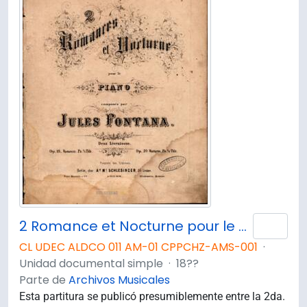
2 Romance et Nocturne pour le Piano composés par Jules Fontana.
Añad
CL UDEC ALDCO 011 AM-01 CPPCHZ-AMS-001
·
Unidad documental simple
·
18??
Parte de
Archivos Musicales
Esta partitura se publicó presumiblemente entre la 2da.