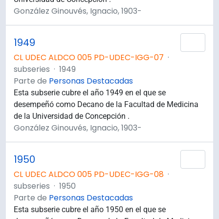
González Ginouvés, Ignacio, 1903-
1949
Añad
CL UDEC ALDCO 005 PD-UDEC-IGG-07
·
subseries
·
1949
Parte de
Personas Destacadas
Esta subserie cubre el año 1949 en el que se
desempeñó como Decano de la Facultad de Medicina
de la Universidad de Concepción .
González Ginouvés, Ignacio, 1903-
1950
Añad
CL UDEC ALDCO 005 PD-UDEC-IGG-08
·
subseries
·
1950
Parte de
Personas Destacadas
Esta subserie cubre el año 1950 en el que se