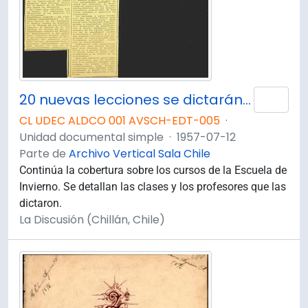
20 nuevas lecciones se dictarán hoy en la Escuela de Invierno universitaria: temas
Añad
CL UDEC ALDCO 001 AVSCH-EDT-005
·
Unidad documental simple
·
1957-07-12
Parte de
Archivo Vertical Sala Chile
Continúa la cobertura sobre los cursos de la Escuela de
Invierno. Se detallan las clases y los profesores que las
dictaron.
La Discusión (Chillán, Chile)