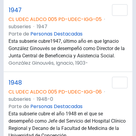
1947
Añad
CL UDEC ALDCO 005 PD-UDEC-IGG-05
·
subseries
·
1947
Parte de
Personas Destacadas
Esta subserie cubre1947, último año en que Ignacio
González Ginouvés se desempeñó como Director de la
Junta Central de Beneficencia y Asistencia Social.
González Ginouvés, Ignacio, 1903-
1948
Añad
CL UDEC ALDCO 005 PD-UDEC-IGG-06
·
subseries
·
1948-0
Parte de
Personas Destacadas
Esta subserie cubre el año 1948 en el que se
desempeñó como Jefe del Servicio del Hospital Clínico
Regional y Decano de la Facultad de Medicina de la
Universidad de Concepción .