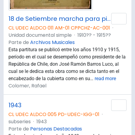
18 de Setiembre marcha para piano compuesta por Rafael Colomér
Añad
CL UDEC ALDCO 011 AM-01 CPPCHZ-AC-001
·
Unidad documental simple
·
1910?? - 1915??
Parte de
Archivos Musicales
Esta partitura se publicó entre los años 1910 y 1915,
período en el cual se desempeñó como presidente de la
República de Chile, don José Ramón Barros Luco, al
cual se le dedica esta obra como se dicta tanto en el
encabezado de la cubierta como en su
…
read more
Colomer, Rafael
1943
Añad
CL UDEC ALDCO 005 PD-UDEC-IGG-01
·
subseries
·
1943
Parte de
Personas Destacadas