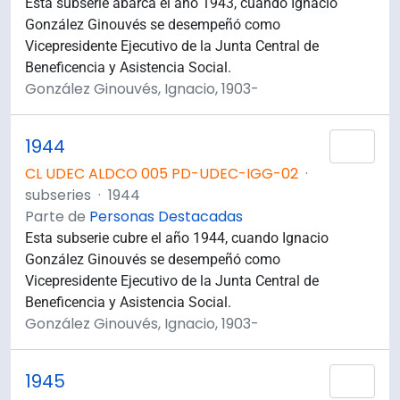
Esta subserie abarca el año 1943, cuando Ignacio
González Ginouvés se desempeñó como
Vicepresidente Ejecutivo de la Junta Central de
Beneficencia y Asistencia Social.
González Ginouvés, Ignacio, 1903-
1944
Añad
CL UDEC ALDCO 005 PD-UDEC-IGG-02
·
subseries
·
1944
Parte de
Personas Destacadas
Esta subserie cubre el año 1944, cuando Ignacio
González Ginouvés se desempeñó como
Vicepresidente Ejecutivo de la Junta Central de
Beneficencia y Asistencia Social.
González Ginouvés, Ignacio, 1903-
1945
Añad