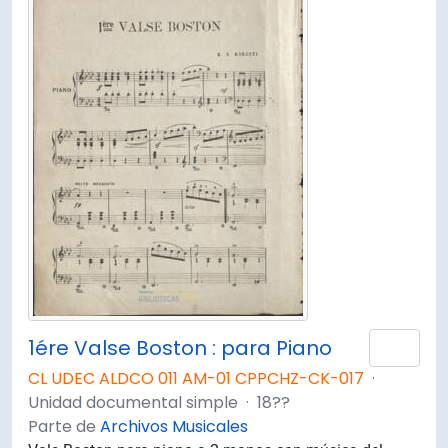
1ére Valse Boston : para Piano
Añad
CL UDEC ALDCO 011 AM-01 CPPCHZ-CK-017
·
Unidad documental simple
·
18??
Parte de
Archivos Musicales