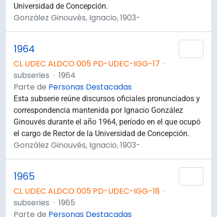
Universidad de Concepción.
González Ginouvés, Ignacio, 1903-
1964
Añad
CL UDEC ALDCO 005 PD-UDEC-IGG-17
·
subseries
·
1964
Parte de
Personas Destacadas
Esta subserie reúne discursos oficiales pronunciados y
correspondencia mantenida por Ignacio González
Ginouvés durante el año 1964, período en el que ocupó
el cargo de Rector de la Universidad de Concepción.
González Ginouvés, Ignacio, 1903-
1965
Añad
CL UDEC ALDCO 005 PD-UDEC-IGG-18
·
subseries
·
1965
Parte de
Personas Destacadas