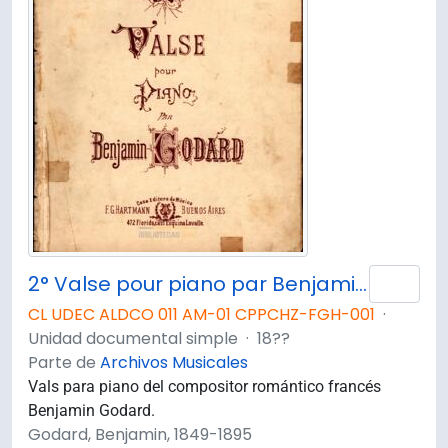
2° Valse pour piano par Benjamin Godard
Añad
CL UDEC ALDCO 011 AM-01 CPPCHZ-FGH-001
·
Unidad documental simple
·
18??
Parte de
Archivos Musicales
Vals para piano del compositor romántico francés
Benjamin Godard.
Godard, Benjamin, 1849-1895