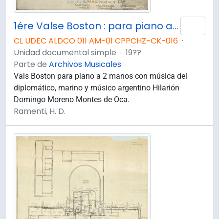
1ére Valse Boston : para piano a dos manos
Añad
CL UDEC ALDCO 011 AM-01 CPPCHZ-CK-016
·
Unidad documental simple
·
19??
Parte de
Archivos Musicales
Vals Boston para piano a 2 manos con música del
diplomático, marino y músico argentino Hilarión
Domingo Moreno Montes de Oca.
Ramenti, H. D.