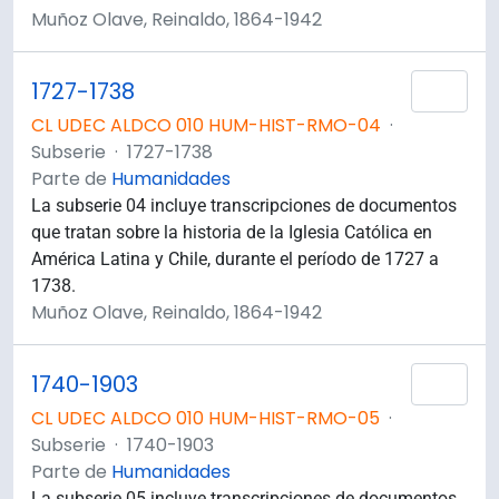
Muñoz Olave, Reinaldo, 1864-1942
1727-1738
Añad
CL UDEC ALDCO 010 HUM-HIST-RMO-04
·
Subserie
·
1727-1738
Parte de
Humanidades
La subserie 04 incluye transcripciones de documentos
que tratan sobre la historia de la Iglesia Católica en
América Latina y Chile, durante el período de 1727 a
1738.
Muñoz Olave, Reinaldo, 1864-1942
1740-1903
Añad
CL UDEC ALDCO 010 HUM-HIST-RMO-05
·
Subserie
·
1740-1903
Parte de
Humanidades
La subserie 05 incluye transcripciones de documentos