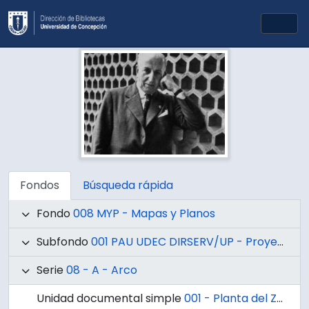
Skip to main content
Togg
Fondos
Búsqueda rápida
Fondo
008 MYP - Mapas y Planos
Subfondo
001 PAU UDEC DIRSERV/UP - Proyectos de Arquitectura y Urbanismo UdeC Dirección de Servicios / Unidad de Proyectos
Serie
08 - A - Arco
Unidad documental simple
001 - Planta del Zócalo oriente del Arco.