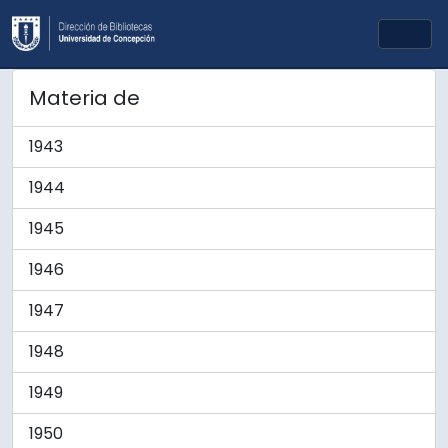
Skip to main content
Togg
Materia de
1943
1944
1945
1946
1947
1948
1949
1950