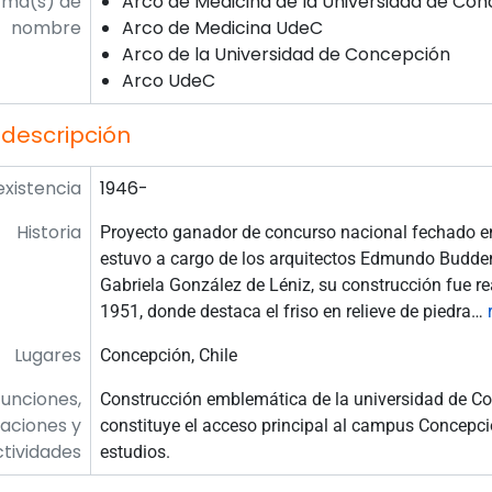
rma(s) de
Arco de Medicina de la Universidad de Co
nombre
Arco de Medicina UdeC
Arco de la Universidad de Concepción
Arco UdeC
 descripción
existencia
1946-
Historia
Proyecto ganador de concurso nacional fechado en
estuvo a cargo de los arquitectos Edmundo Budde
Gabriela González de Léniz, su construcción fue re
1951, donde destaca el friso en relieve de piedra
…
Lugares
Concepción, Chile
Funciones,
Construcción emblemática de la universidad de Co
aciones y
constituye el acceso principal al campus Concepci
ctividades
estudios.