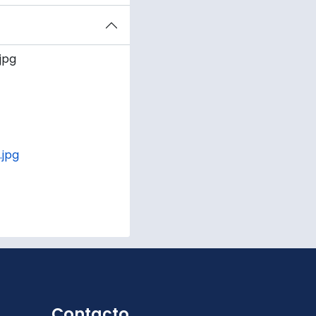
jpg
jpg
Contacto