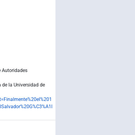
e Autoridades
a de la Universidad de
ext=Finalmente%20el%201
0Salvador%20G%C3%A1l