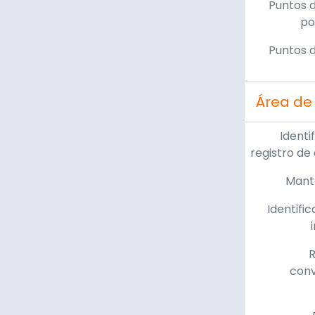
Puntos 
po
Puntos 
Área de 
Identi
registro de
Mant
Identific
R
con