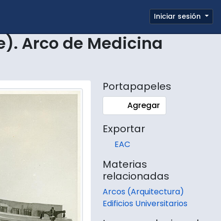
e page
Iniciar sesión
Portapapeles
Enlaces rápidos
e). Arco de Medicina
Portapapeles
Agregar
Exportar
EAC
Materias
relacionadas
Arcos (Arquitectura)
Edificios Universitarios