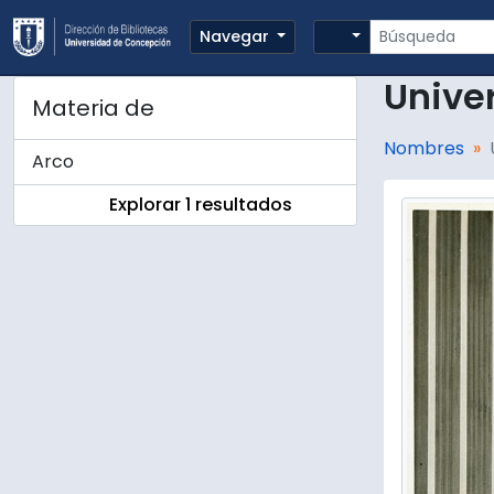
Skip to main content
Búsqueda
Search options
Navegar
Unive
Materia de
Nombres
Arco
Explorar 1 resultados