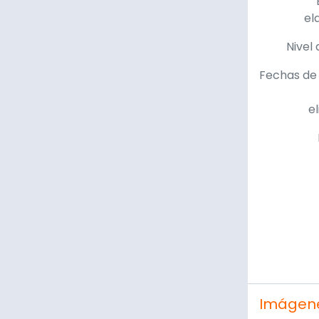
el
Nivel 
Fechas de 
e
Imágen