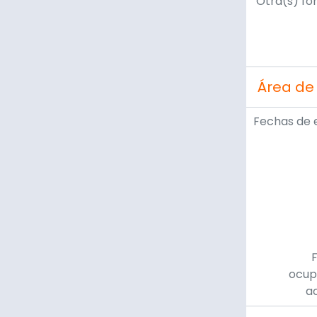
Otra(s) fo
Área de
Fechas de 
ocup
a