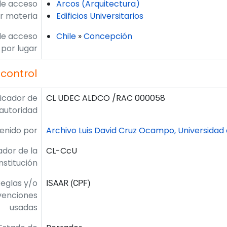
de acceso
Arcos (Arquitectura)
r materia
Edificios Universitarios
de acceso
Chile
»
Concepción
por lugar
control
ficador de
CL UDEC ALDCO /RAC 000058
 autoridad
enido por
Archivo Luis David Cruz Ocampo, Universidad
ador de la
CL-CcU
institución
eglas y/o
ISAAR (CPF)
venciones
usadas