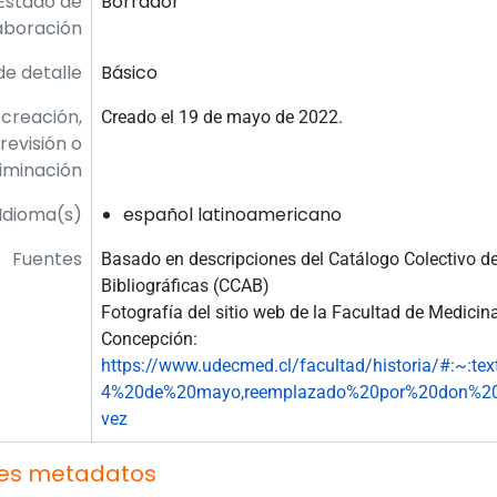
Estado de
Borrador
aboración
de detalle
Básico
creación,
Creado el 19 de mayo de 2022.
revisión o
liminación
Idioma(s)
español latinoamericano
Fuentes
Basado en descripciones del Catálogo Colectivo d
Bibliográficas (CCAB)
Fotografía del sitio web de la Facultad de Medicin
Concepción:
https://www.udecmed.cl/facultad/historia/#:~:t
4%20de%20mayo,reemplazado%20por%20don%2
vez
es metadatos