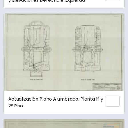
y Elevaciones Derecha e Izquierda.
Actualización Plano Alumbrado. Planta 1° y
Añadi
2° Piso.