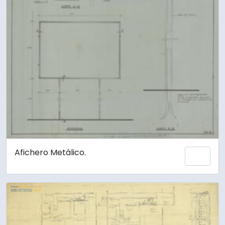
Afichero Metálico.
Añadi