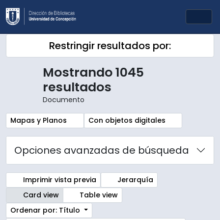
Skip to main content
Togg
Restringir resultados por:
Mostrando 1045
resultados
Documento
Remove filter:
Remove filter:
Mapas y Planos
Con objetos digitales
Opciones avanzadas de búsqueda
Imprimir vista previa
Jerarquía
Card view
Table view
Ordenar por: Título