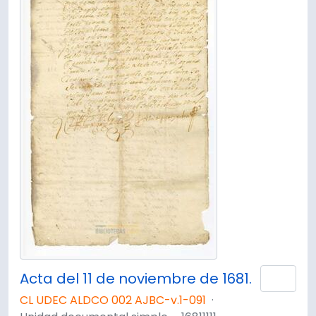
Acta del 11 de noviembre de 1681.
Añad
CL UDEC ALDCO 002 AJBC-v.1-091
·