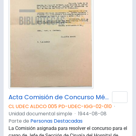
Acta Comisión de Concurso Médico de Hospital de Cirujía, con asignación de Jefe de Sección, Hospital de Concepción.
Añad
CL UDEC ALDCO 005 PD-UDEC-IGG-02-010
·
Unidad documental simple
·
1944-08-08
Parte de
Personas Destacadas
La Comisión asignada para resolver el concurso para el
cargo de Jefe de Sección de Cirugía del Hospital de