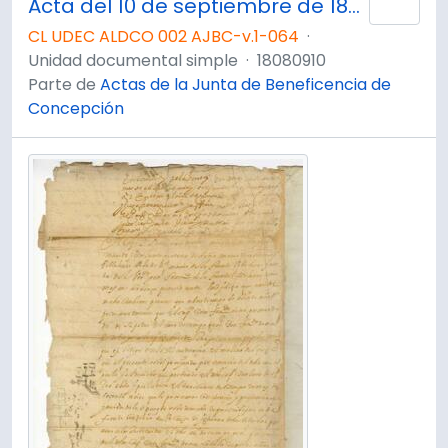
Acta del 10 de septiembre de 1808
Añad
CL UDEC ALDCO 002 AJBC-v.1-064
·
Unidad documental simple
·
18080910
Parte de
Actas de la Junta de Beneficencia de
Concepción