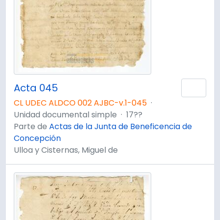
Acta 045
Añad
CL UDEC ALDCO 002 AJBC-v.1-045
·
Unidad documental simple
·
17??
Parte de
Actas de la Junta de Beneficencia de
Concepción
Ulloa y Cisternas, Miguel de