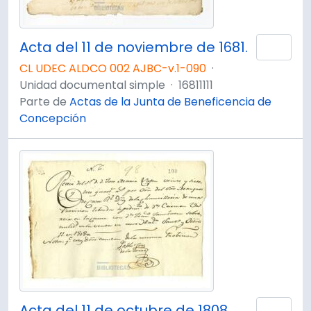
Acta del 11 de noviembre de 1681.
Añad
CL UDEC ALDCO 002 AJBC-v.1-090
·
Unidad documental simple
·
16811111
Parte de
Actas de la Junta de Beneficencia de
Concepción
Acta del 11 de octubre de 1808
Añad