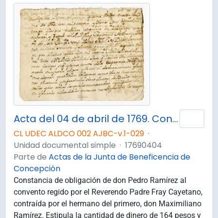
Acta del 04 de abril de 1769. Constancia de obligación entre don Pedro Ramírez y el Reverendo Padre Fray Cayetano.
Añad
CL UDEC ALDCO 002 AJBC-v.1-029
·
Unidad documental simple
·
17690404
Parte de
Actas de la Junta de Beneficencia de
Concepción
Constancia de obligación de don Pedro Ramírez al
convento regido por el Reverendo Padre Fray Cayetano,
contraída por el hermano del primero, don Maximiliano
Ramírez. Estipula la cantidad de dinero de 164 pesos y