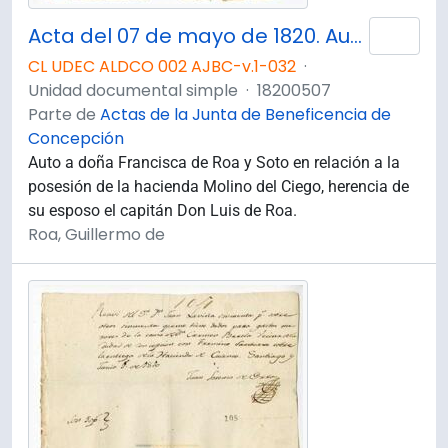
Acta del 07 de mayo de 1820. Auto a doña Francisca de Roa y Soto.
Añad
CL UDEC ALDCO 002 AJBC-v.1-032
·
Unidad documental simple
·
18200507
Parte de
Actas de la Junta de Beneficencia de
Concepción
Auto a doña Francisca de Roa y Soto en relación a la
posesión de la hacienda Molino del Ciego, herencia de
su esposo el capitán Don Luis de Roa.
Roa, Guillermo de