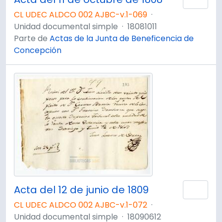
CL UDEC ALDCO 002 AJBC-v.1-069
·
Unidad documental simple
·
18081011
Parte de
Actas de la Junta de Beneficencia de
Concepción
Acta del 12 de junio de 1809
Añad
CL UDEC ALDCO 002 AJBC-v.1-072
·
Unidad documental simple
·
18090612