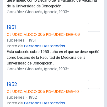
desempeñó como Decano de la Facultad de Medicina
de la Universidad de Concepción .
González Ginouvés, Ignacio, 1903-
1951
Añad
CL UDEC ALDCO 005 PD-UDEC-IGG-09
·
subseries
·
1951
Parte de
Personas Destacadas
Esta subserie cubre 1950 , año en el que se desempeñó
como Decano de la Facultad de Medicina de la
Universidad de Concepción .
González Ginouvés, Ignacio, 1903-
1952
Añad
CL UDEC ALDCO 005 PD-UDEC-IGG-10
·
subseries
·
1952
Parte de
Personas Destacadas