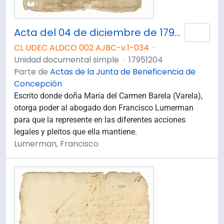
Acta del 04 de diciembre de 1795. Poder que otorga doña María del Carmen Barela al abogado el Dr. Francisco Lumerman.
Añad
CL UDEC ALDCO 002 AJBC-v.1-034
·
Unidad documental simple
·
17951204
Parte de
Actas de la Junta de Beneficencia de
Concepción
Escrito donde doña María del Carmen Barela (Varela),
otorga poder al abogado don Francisco Lumerman
para que la represente en las diferentes acciones
legales y pleitos que ella mantiene.
Lumerman, Francisco