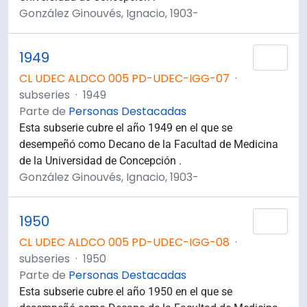
González Ginouvés, Ignacio, 1903-
1949
Añad
CL UDEC ALDCO 005 PD-UDEC-IGG-07
·
subseries
·
1949
Parte de
Personas Destacadas
Esta subserie cubre el año 1949 en el que se
desempeñó como Decano de la Facultad de Medicina
de la Universidad de Concepción .
González Ginouvés, Ignacio, 1903-
1950
Añad
CL UDEC ALDCO 005 PD-UDEC-IGG-08
·
subseries
·
1950
Parte de
Personas Destacadas
Esta subserie cubre el año 1950 en el que se