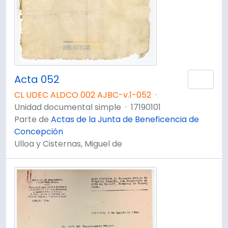
Acta 052
Añad
CL UDEC ALDCO 002 AJBC-v.1-052
·
Unidad documental simple
·
17190101
Parte de
Actas de la Junta de Beneficencia de
Concepción
Ulloa y Cisternas, Miguel de