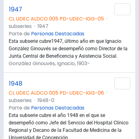
1947
Añad
CL UDEC ALDCO 005 PD-UDEC-IGG-05
·
subseries
·
1947
Parte de
Personas Destacadas
Esta subserie cubre1947, último año en que Ignacio
González Ginouvés se desempeñó como Director de la
Junta Central de Beneficencia y Asistencia Social.
González Ginouvés, Ignacio, 1903-
1948
Añad
CL UDEC ALDCO 005 PD-UDEC-IGG-06
·
subseries
·
1948-0
Parte de
Personas Destacadas
Esta subserie cubre el año 1948 en el que se
desempeñó como Jefe del Servicio del Hospital Clínico
Regional y Decano de la Facultad de Medicina de la
Universidad de Concepción .