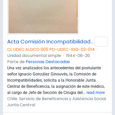
Acta Comisión Incompatibilidades Concurso Médico de Hospital Cirujano, con asignación de Jefe de Sección, Hospital de Concepción.
Añad
CL UDEC ALDCO 005 PD-UDEC-IGG-02-014
·
Unidad documental simple
·
1944-08-26
Parte de
Personas Destacadas
Una vez analizados los antecedentes del postulante
señor Ignacio González Ginouvés, la Comisión de
Incompatibilidades, solicita a la Honorable Junta
Central de Beneficencia, la asignación de este médico,
al cargo de Jefe de Sección de Cirugía del
…
read more
Chile. Servicio de Beneficencia y Asistencia Social.
Junta Central