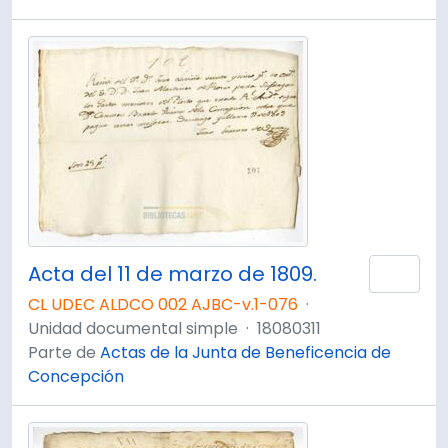
Acta del 11 de marzo de 1809.
Añad
CL UDEC ALDCO 002 AJBC-v.1-076
·
Unidad documental simple
·
18080311
Parte de
Actas de la Junta de Beneficencia de
Concepción