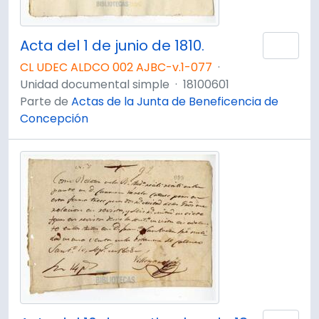
Acta del 1 de junio de 1810.
Añad
CL UDEC ALDCO 002 AJBC-v.1-077
·
Unidad documental simple
·
18100601
Parte de
Actas de la Junta de Beneficencia de
Concepción