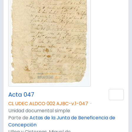
Acta 047
Añad
CL UDEC ALDCO 002 AJBC-v.1-047
·
Unidad documental simple
Parte de
Actas de la Junta de Beneficencia de
Concepción
Ulloa y Cisternas, Miguel de