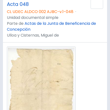
Acta 048
Añad
CL UDEC ALDCO 002 AJBC-v.1-048
·
Unidad documental simple
Parte de
Actas de la Junta de Beneficencia de
Concepción
Ulloa y Cisternas, Miguel de