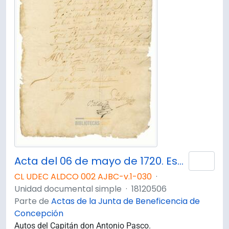
Acta del 06 de mayo de 1720. Escrito del Molino del Siego [sic]
Añad
CL UDEC ALDCO 002 AJBC-v.1-030
·
Unidad documental simple
·
18120506
Parte de
Actas de la Junta de Beneficencia de
Concepción
Autos del Capitán don Antonio Pasco.