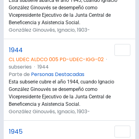
Esta subserie abarca el año 1943, cuando Ignacio
González Ginouvés se desempeñó como
Vicepresidente Ejecutivo de la Junta Central de
Beneficencia y Asistencia Social.
González Ginouvés, Ignacio, 1903-
1944
Añad
CL UDEC ALDCO 005 PD-UDEC-IGG-02
·
subseries
·
1944
Parte de
Personas Destacadas
Esta subserie cubre el año 1944, cuando Ignacio
González Ginouvés se desempeñó como
Vicepresidente Ejecutivo de la Junta Central de
Beneficencia y Asistencia Social.
González Ginouvés, Ignacio, 1903-
1945
Añad