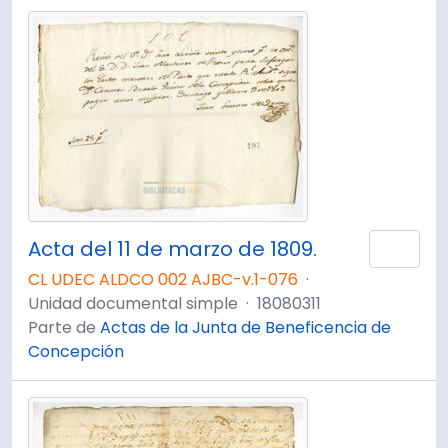
Acta del 11 de marzo de 1809.
Añad
CL UDEC ALDCO 002 AJBC-v.1-076
·
Unidad documental simple
·
18080311
Parte de
Actas de la Junta de Beneficencia de
Concepción