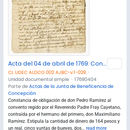
Acta del 04 de abril de 1769. Constancia de obligación entre don Pedro Ramírez y el Reverendo Padre Fray Cayetano.
Añad
CL UDEC ALDCO 002 AJBC-v.1-029
·
Unidad documental simple
·
17690404
Parte de
Actas de la Junta de Beneficencia de
Concepción
Constancia de obligación de don Pedro Ramírez al
convento regido por el Reverendo Padre Fray Cayetano,
contraída por el hermano del primero, don Maximiliano
Ramírez. Estipula la cantidad de dinero de 164 pesos y
un real, cinco yuntas de bueyes, dos
…
read more