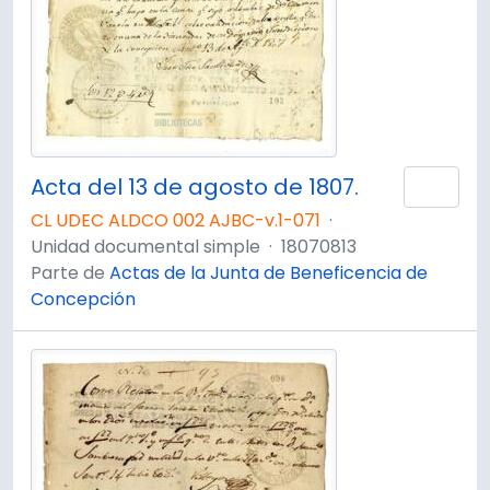
Acta del 13 de agosto de 1807.
Añad
CL UDEC ALDCO 002 AJBC-v.1-071
·
Unidad documental simple
·
18070813
Parte de
Actas de la Junta de Beneficencia de
Concepción