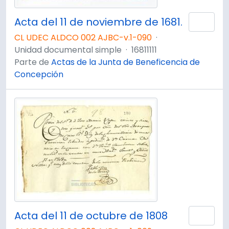
Acta del 11 de noviembre de 1681.
Añad
CL UDEC ALDCO 002 AJBC-v.1-090
·
Unidad documental simple
·
16811111
Parte de
Actas de la Junta de Beneficencia de
Concepción
Acta del 11 de octubre de 1808
Añad