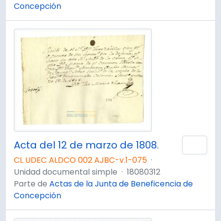
Concepción
Acta del 12 de marzo de 1808.
Añad
CL UDEC ALDCO 002 AJBC-v.1-075
·
Unidad documental simple
·
18080312
Parte de
Actas de la Junta de Beneficencia de
Concepción