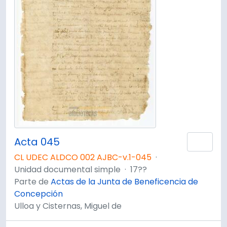
Acta 045
Añad
CL UDEC ALDCO 002 AJBC-v.1-045
·
Unidad documental simple
·
17??
Parte de
Actas de la Junta de Beneficencia de
Concepción
Ulloa y Cisternas, Miguel de