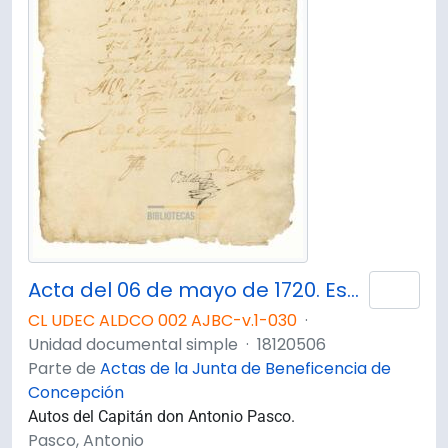
Acta del 06 de mayo de 1720. Escrito del Molino del Siego [sic]
Añad
CL UDEC ALDCO 002 AJBC-v.1-030
·
Unidad documental simple
·
18120506
Parte de
Actas de la Junta de Beneficencia de
Concepción
Autos del Capitán don Antonio Pasco.
Pasco, Antonio