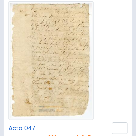
Acta 047
Añad