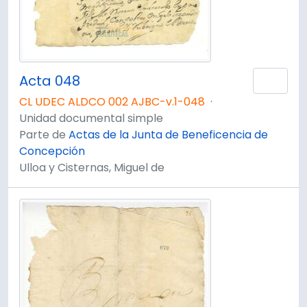
Acta 048
Añad
CL UDEC ALDCO 002 AJBC-v.1-048
·
Unidad documental simple
Parte de
Actas de la Junta de Beneficencia de
Concepción
Ulloa y Cisternas, Miguel de