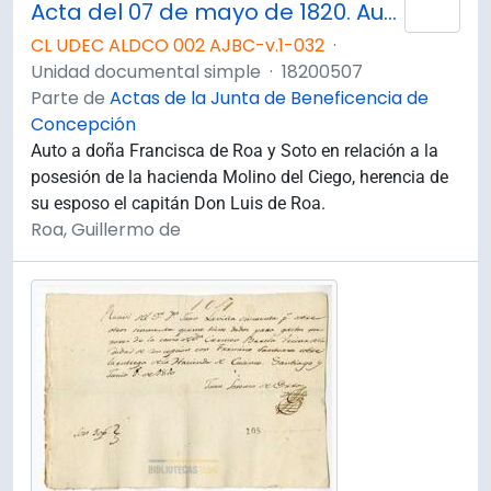
Acta del 07 de mayo de 1820. Auto a doña Francisca de Roa y Soto.
Añad
CL UDEC ALDCO 002 AJBC-v.1-032
·
Unidad documental simple
·
18200507
Parte de
Actas de la Junta de Beneficencia de
Concepción
Auto a doña Francisca de Roa y Soto en relación a la
posesión de la hacienda Molino del Ciego, herencia de
su esposo el capitán Don Luis de Roa.
Roa, Guillermo de