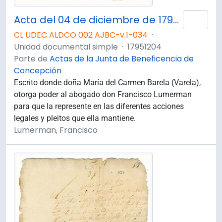
Acta del 04 de diciembre de 1795. Poder que otorga doña María del Carmen Barela al abogado el Dr. Francisco Lumerman.
Añad
CL UDEC ALDCO 002 AJBC-v.1-034
·
Unidad documental simple
·
17951204
Parte de
Actas de la Junta de Beneficencia de
Concepción
Escrito donde doña María del Carmen Barela (Varela),
otorga poder al abogado don Francisco Lumerman
para que la represente en las diferentes acciones
legales y pleitos que ella mantiene.
Lumerman, Francisco