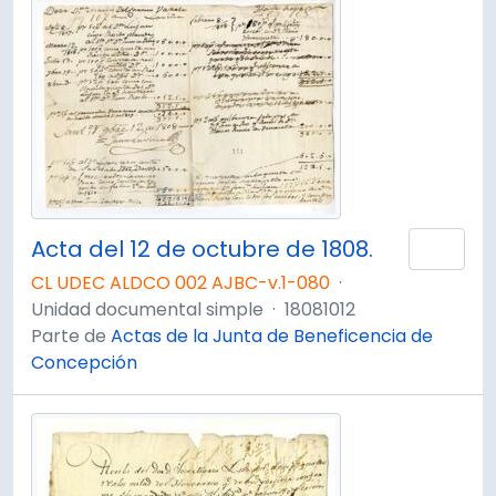
Acta del 12 de octubre de 1808.
Añad
CL UDEC ALDCO 002 AJBC-v.1-080
·
Unidad documental simple
·
18081012
Parte de
Actas de la Junta de Beneficencia de
Concepción