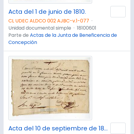
Acta del 1 de junio de 1810.
Añad
CL UDEC ALDCO 002 AJBC-v.1-077
·
Unidad documental simple
·
18100601
Parte de
Actas de la Junta de Beneficencia de
Concepción
Acta del 10 de septiembre de 1808
Añad