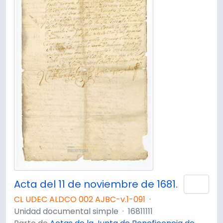
Acta del 11 de noviembre de 1681.
Añad
CL UDEC ALDCO 002 AJBC-v.1-091
·
Unidad documental simple
·
16811111