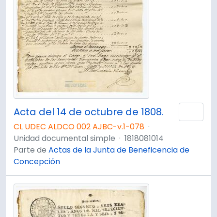
Acta del 14 de octubre de 1808.
Añad
CL UDEC ALDCO 002 AJBC-v.1-078
·
Unidad documental simple
·
1818081014
Parte de
Actas de la Junta de Beneficencia de
Concepción