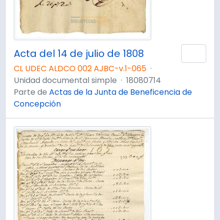
Acta del 14 de julio de 1808
Añad
CL UDEC ALDCO 002 AJBC-v.1-065
·
Unidad documental simple
·
18080714
Parte de
Actas de la Junta de Beneficencia de
Concepción