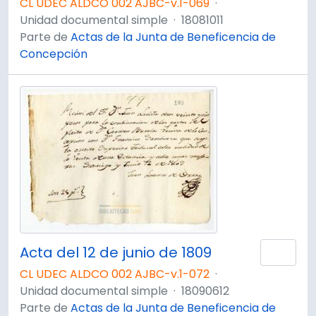
CL UDEC ALDCO 002 AJBC-v.1-069
·
Unidad documental simple
·
18081011
Parte de
Actas de la Junta de Beneficencia de
Concepción
Acta del 12 de junio de 1809
Añad
CL UDEC ALDCO 002 AJBC-v.1-072
·
Unidad documental simple
·
18090612
Parte de
Actas de la Junta de Beneficencia de