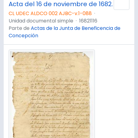
Acta del 16 de noviembre de 1682.
Añad
CL UDEC ALDCO 002 AJBC-v.1-088
·
Unidad documental simple
·
16821116
Parte de
Actas de la Junta de Beneficencia de
Concepción