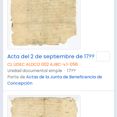
Acta del 2 de septiembre de 17??
Añad
CL UDEC ALDCO 002 AJBC-v.1-056
·
Unidad documental simple
·
17??
Parte de
Actas de la Junta de Beneficencia de
Concepción