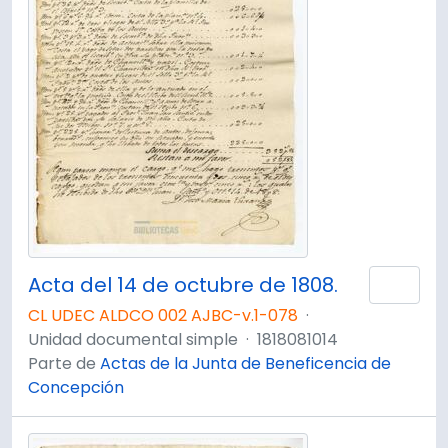
Acta del 14 de octubre de 1808.
Añad
CL UDEC ALDCO 002 AJBC-v.1-078
·
Unidad documental simple
·
1818081014
Parte de
Actas de la Junta de Beneficencia de
Concepción