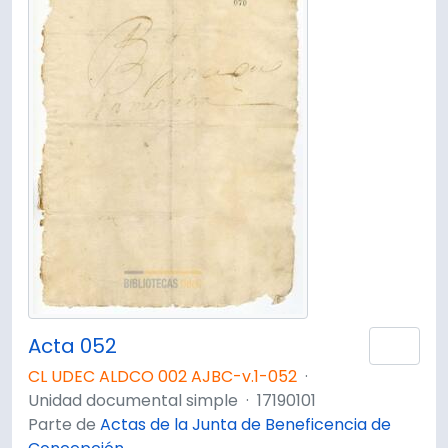
Acta 052
Añad
CL UDEC ALDCO 002 AJBC-v.1-052
·
Unidad documental simple
·
17190101
Parte de
Actas de la Junta de Beneficencia de