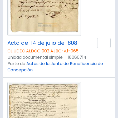
Acta del 14 de julio de 1808
Añad
CL UDEC ALDCO 002 AJBC-v.1-065
·
Unidad documental simple
·
18080714
Parte de
Actas de la Junta de Beneficencia de
Concepción