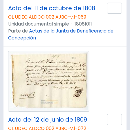
Acta del 11 de octubre de 1808
Añad
CL UDEC ALDCO 002 AJBC-v.1-069
·
Unidad documental simple
·
18081011
Parte de
Actas de la Junta de Beneficencia de
Concepción
Acta del 12 de junio de 1809
Añad
CL UDEC ALDCO 002 AJBC-v.1-072
·