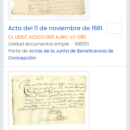
Acta del 11 de noviembre de 1681.
Añad
CL UDEC ALDCO 002 AJBC-v.1-090
·
Unidad documental simple
·
16811111
Parte de
Actas de la Junta de Beneficencia de
Concepción