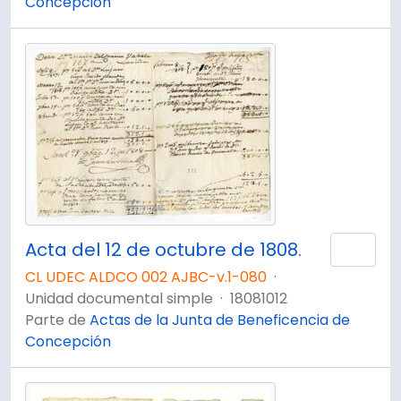
Concepción
Acta del 12 de octubre de 1808.
Añad
CL UDEC ALDCO 002 AJBC-v.1-080
·
Unidad documental simple
·
18081012
Parte de
Actas de la Junta de Beneficencia de
Concepción