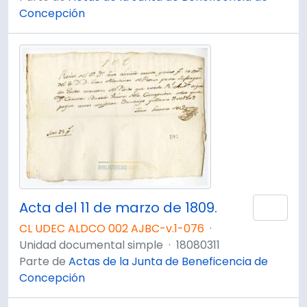
Concepción
Acta del 11 de marzo de 1809.
Añad
CL UDEC ALDCO 002 AJBC-v.1-076
·
Unidad documental simple
·
18080311
Parte de
Actas de la Junta de Beneficencia de
Concepción