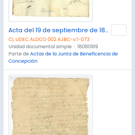
Acta del 19 de septiembre de 1808.
Añad
CL UDEC ALDCO 002 AJBC-v.1-073
·
Unidad documental simple
·
18080919
Parte de
Actas de la Junta de Beneficencia de
Concepción