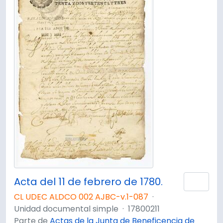
Acta del 11 de febrero de 1780.
Añad
CL UDEC ALDCO 002 AJBC-v.1-087
·
Unidad documental simple
·
17800211
Parte de
Actas de la Junta de Beneficencia de