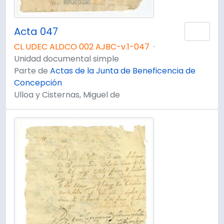
Acta 047
Añad
CL UDEC ALDCO 002 AJBC-v.1-047
·
Unidad documental simple
Parte de
Actas de la Junta de Beneficencia de
Concepción
Ulloa y Cisternas, Miguel de