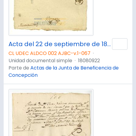
Acta del 22 de septiembre de 1808
Añad
CL UDEC ALDCO 002 AJBC-v.1-067
·
Unidad documental simple
·
18080922
Parte de
Actas de la Junta de Beneficencia de
Concepción