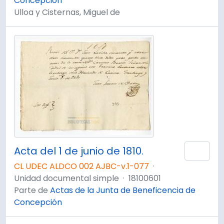
Concepción
Ulloa y Cisternas, Miguel de
Acta del 1 de junio de 1810.
Añad
CL UDEC ALDCO 002 AJBC-v.1-077
·
Unidad documental simple
·
18100601
Parte de
Actas de la Junta de Beneficencia de
Concepción