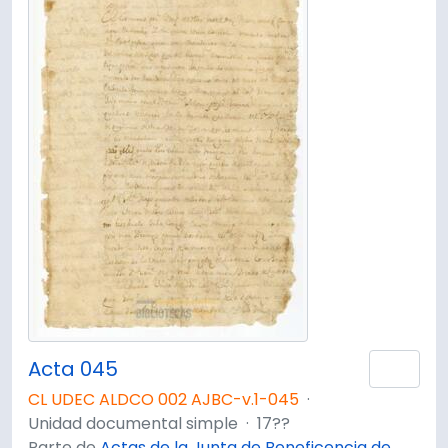
Acta 045
Añad
CL UDEC ALDCO 002 AJBC-v.1-045
·
Unidad documental simple
·
17??
Parte de
Actas de la Junta de Beneficencia de