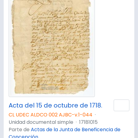
Acta del 15 de octubre de 1718.
Añad
CL UDEC ALDCO 002 AJBC-v.1-044
·
Unidad documental simple
·
17181015
Parte de
Actas de la Junta de Beneficencia de
Concepción