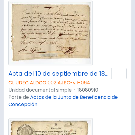
Acta del 10 de septiembre de 1808
Añad
CL UDEC ALDCO 002 AJBC-v.1-064
·
Unidad documental simple
·
18080910
Parte de
Actas de la Junta de Beneficencia de
Concepción