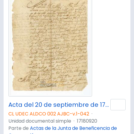
Acta del 20 de septiembre de 1718.
Añad
CL UDEC ALDCO 002 AJBC-v.1-042
·
Unidad documental simple
·
17180920
Parte de
Actas de la Junta de Beneficencia de