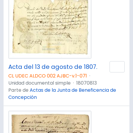
Acta del 13 de agosto de 1807.
Añad
CL UDEC ALDCO 002 AJBC-v.1-071
·
Unidad documental simple
·
18070813
Parte de
Actas de la Junta de Beneficencia de
Concepción