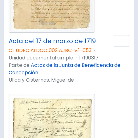
Acta del 17 de marzo de 1719
Añad
CL UDEC ALDCO 002 AJBC-v.1-053
·
Unidad documental simple
·
17190317
Parte de
Actas de la Junta de Beneficencia de
Concepción
Ulloa y Cisternas, Miguel de