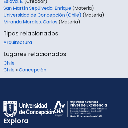
Eslava, E.
(Creador)
San Martín Sepúlveda, Enrique
(Materia)
Universidad de Concepción (Chile)
(Materia)
Miranda Morales, Carlos
(Materia)
Tipos relacionados
Arquitectura
Lugares relacionados
Chile
Chile
»
Concepción
Explora