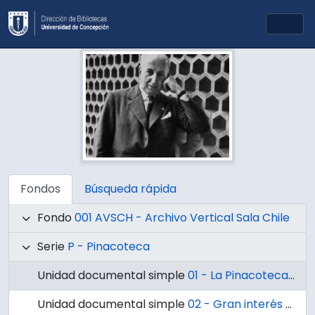
Skip to main content
Togg
Fondos
Búsqueda rápida
Fondo
001 AVSCH - Archivo Vertical Sala Chile
Serie
P - Pinacoteca
Unidad documental simple
01 - La Pinacoteca de la Universidad de Concepción.
Unidad documental simple
02 - Gran interés despierta en Santiago exposición de pintura chilena de la Pinacoteca de la Universidad de Concepción.