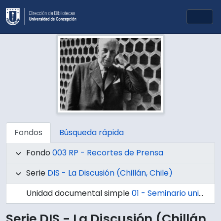
Skip to main content
Togg
Fondos
Búsqueda rápida
Fondo
003 RP - Recortes de Prensa
Serie
DIS - La Discusión (Chillán, Chile)
Unidad documental simple
01 - Seminario universitario en Chillán
Serie DIS - La Discusión (Chillán,