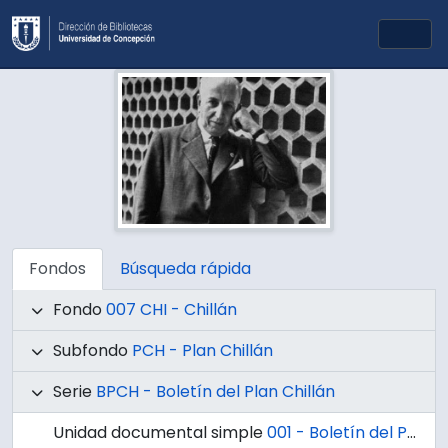
Skip to main content
Togg
Fondos
Búsqueda rápida
Fondo
007 CHI - Chillán
Subfondo
PCH - Plan Chillán
Serie
BPCH - Boletín del Plan Chillán
Unidad documental simple
001 - Boletín del Plan Chillán, Año I No.1 Enero - Febrero 1955.