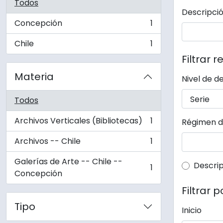
Todos
Descripció
Concepción
1
, 1 resultados
Chile
1
, 1 resultados
Filtrar r
Materia
Nivel de d
Todos
Archivos Verticales (Bibliotecas)
1
Régimen d
, 1 resultados
Archivos -- Chile
1
, 1 resultados
Galerías de Arte -- Chile --
Top-lev
Descrip
1
, 1 resultados
Concepción
Filtrar 
Tipo
Inicio