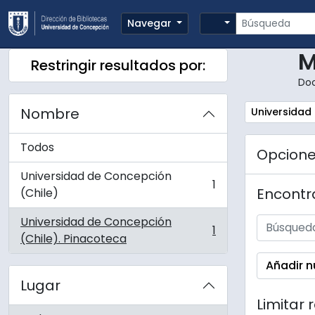
Skip to main content
Búsqueda
Search options
Navegar
M
Restringir resultados por:
Do
Nombre
Remove filte
Universidad
Todos
Opcion
Universidad de Concepción
1
, 1 resultados
Encontra
(Chile)
Universidad de Concepción
1
, 1 resultados
(Chile). Pinacoteca
Añadir n
Lugar
Limitar 