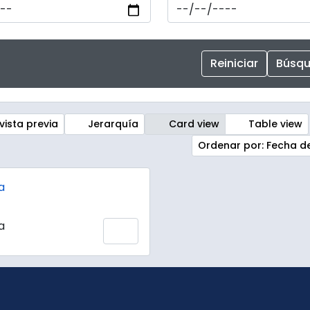
vista previa
Jerarquía
Card view
Table view
Ordenar por: Fecha de
a
a
Añadir al portapapeles