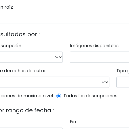
n raíz
esultados por :
escripción
Imágenes disponibles
e derechos de autor
Tipo 
el description filter
ciones de máximo nivel
Todas las descripciones
por rango de fecha :
Fin