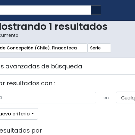
Search in brows
ostrando 1 resultados
cumento
r:
Remove filter:
 de Concepción (Chile). Pinacoteca
Serie
es avanzadas de búsqueda
r resultados con :
en
uevo criterio
resultados por :