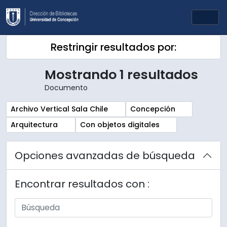
Skip to main content
Togg
Restringir resultados por:
Mostrando 1 resultados
Documento
Remove filter:
Remove filter:
Archivo Vertical Sala Chile
Concepción
Remove filter:
Remove filter:
Arquitectura
Con objetos digitales
Opciones avanzadas de búsqueda
Encontrar resultados con :