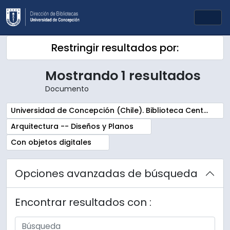
Skip to main content
Togg
Restringir resultados por:
Mostrando 1 resultados
Documento
Remove filter:
Universidad de Concepción (Chile). Biblioteca Central. Sala Chile. Archivos
Remove filter:
Arquitectura -- Diseños y Planos
Remove filter:
Con objetos digitales
Opciones avanzadas de búsqueda
Encontrar resultados con :