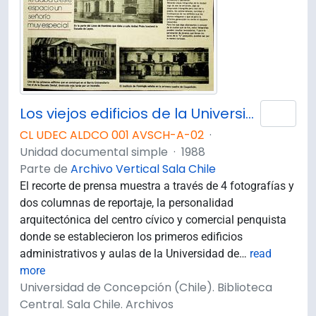
Los viejos edificios de la Universidad de Concepción (1988) / por Guillermo Chandía C.
Añad
CL UDEC ALDCO 001 AVSCH-A-02
·
Unidad documental simple
·
1988
Parte de
Archivo Vertical Sala Chile
El recorte de prensa muestra a través de 4 fotografías y
dos columnas de reportaje, la personalidad
arquitectónica del centro cívico y comercial penquista
donde se establecieron los primeros edificios
administrativos y aulas de la Universidad de
…
read
more
Universidad de Concepción (Chile). Biblioteca
Central. Sala Chile. Archivos