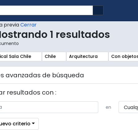
Search in brows
ta previa
Cerrar
ostrando 1 resultados
cumento
r:
Remove filter:
Remove filter:
Remove filte
ical Sala Chile
Chile
Arquitectura
Con objetos
es avanzadas de búsqueda
r resultados con :
en
uevo criterio