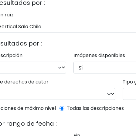
resultados por :
n raíz
esultados por :
escripción
Imágenes disponibles
e derechos de autor
Tipo 
el description filter
ciones de máximo nivel
Todas las descripciones
por rango de fecha :
Fin