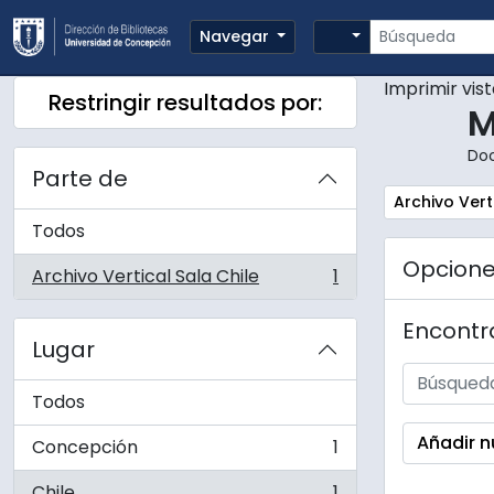
Skip to main content
Búsqueda
Search options
Navegar
Imprimir vis
Restringir resultados por:
M
Do
Parte de
Remove filte
Archivo Vert
Todos
Opcion
Archivo Vertical Sala Chile
1
, 1 resultados
Encontra
Lugar
Todos
Añadir n
Concepción
1
, 1 resultados
Chile
1