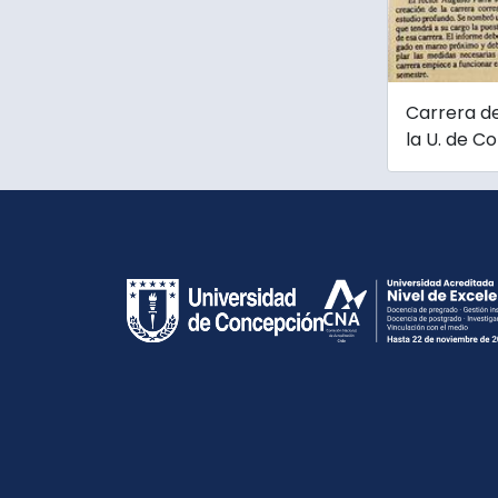
Carrera de
la U. de C