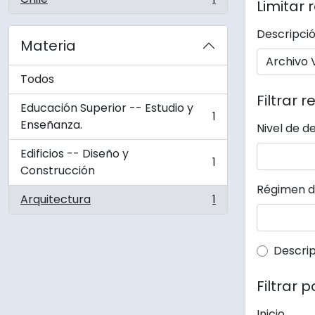
Limitar 
, 1 resultados
Descripció
Materia
Todos
Filtrar r
Educación Superior -- Estudio y
1
, 1 resultados
Enseñanza.
Nivel de d
Edificios -- Diseño y
1
, 1 resultados
Construcción
Régimen d
Arquitectura
1
, 1 resultados
Top-lev
Descrip
Filtrar 
Inicio